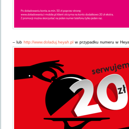
– lub
http://www.doladuj.heyah.pl
w przypadku numeru w Heyah