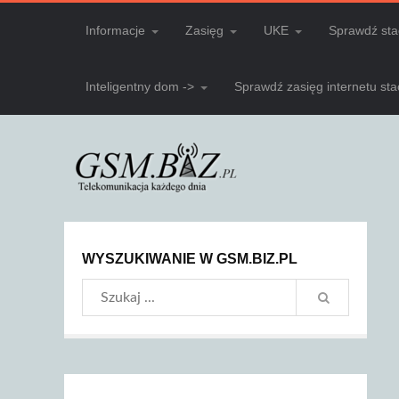
Informacje
Zasięg
UKE
Sprawdź sta
Inteligentny dom ->
Sprawdź zasięg internetu st
WYSZUKIWANIE W GSM.BIZ.PL