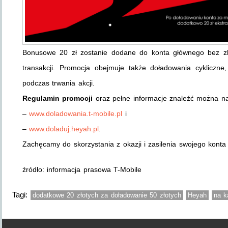
Bonusowe 20 zł zostanie dodane do konta głównego bez zb
transakcji. Promocja obejmuje także doładowania cykliczn
podczas trwania akcji.
Regulamin promocji
oraz pełne informacje znaleźć można na
–
www.doladowania.t-mobile.pl
i
–
www.doladuj.heyah.pl
.
Zachęcamy do skorzystania z okazji i zasilenia swojego konta 
źródło: informacja prasowa T-Mobile
Tagi:
dodatkowe 20 złotych za doładowanie 50 złotych
Heyah
na k