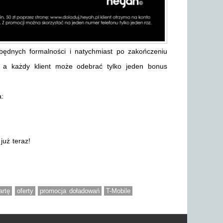
ędnych formalności i natychmiast po zakończeniu
e, a każdy klient może odebrać tylko jeden bonus
:
już teraz!
artę
oferty
promocja doładowań
T-Mobile