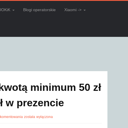
UOKiK
Blogi operatorskie
Xiaomi ->
 kwotą minimum 50 zł
ł w prezencie
 komentowania
została wyłączona