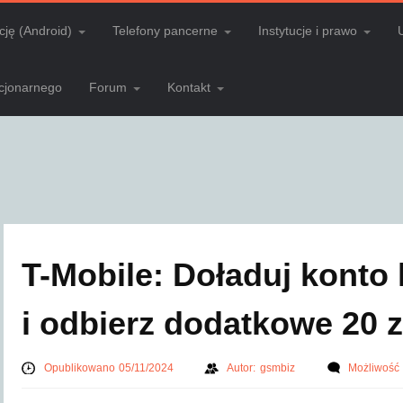
cję (Android)
Telefony pancerne
Instytucje i prawo
acjonarnego
Forum
Kontakt
T-Mobile: Doładuj konto
i odbierz dodatkowe 20 z
Opublikowano 05/11/2024
Autor:
gsmbiz
Możliwość