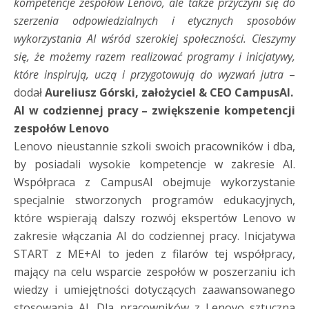
kompetencje zespołów Lenovo, ale także przyczyni się do
szerzenia odpowiedzialnych i etycznych sposobów
wykorzystania AI wśród szerokiej społeczności. Cieszymy
się, że możemy razem realizować programy i inicjatywy,
które inspirują, uczą i przygotowują do wyzwań jutra
–
dodał
Aureliusz Górski, założyciel & CEO CampusAI.
AI w codziennej pracy – zwiększenie kompetencji
zespołów Lenovo
Lenovo nieustannie szkoli swoich pracowników i dba,
by posiadali wysokie kompetencje w zakresie AI.
Współpraca z CampusAI obejmuje wykorzystanie
specjalnie stworzonych programów edukacyjnych,
które wspierają dalszy rozwój ekspertów Lenovo w
zakresie włączania AI do codziennej pracy. Inicjatywa
START z ME+AI to jeden z filarów tej współpracy,
mający na celu wsparcie zespołów w poszerzaniu ich
wiedzy i umiejętności dotyczących zaawansowanego
stosowania AI. Dla pracowników z Lenovo sztuczna