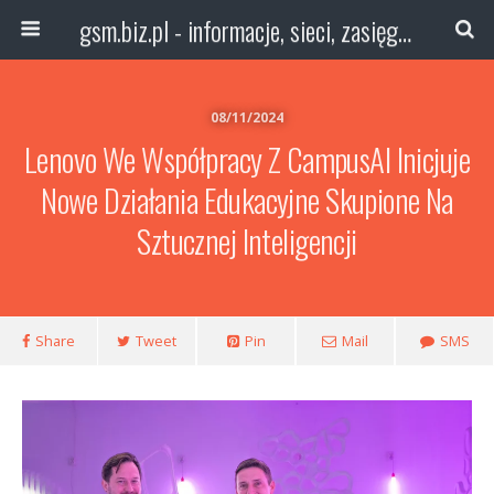
gsm.biz.pl - informacje, sieci, zasięg technologie
08/11/2024
Lenovo We Współpracy Z CampusAI Inicjuje
Nowe Działania Edukacyjne Skupione Na
Sztucznej Inteligencji
Share
Tweet
Pin
Mail
SMS