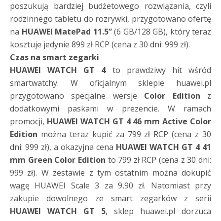
poszukują bardziej budżetowego rozwiązania, czyli
rodzinnego tabletu do rozrywki, przygotowano ofertę
na
HUAWEI MatePad 11.5”
(6 GB/128 GB), który teraz
kosztuje jedynie 899 zł RCP (cena z 30 dni: 999 zł).
Czas na smart zegarki
HUAWEI WATCH GT 4
to prawdziwy hit wśród
smartwatchy. W oficjalnym sklepie huawei.pl
przygotowano specjalne wersje
Color Edition
z
dodatkowymi paskami w prezencie. W ramach
promocji,
HUAWEI WATCH GT 4 46 mm Active Color
Edition
można teraz kupić za 799 zł RCP (cena z 30
dni: 999 zł), a okazyjna cena
HUAWEI WATCH GT 4 41
mm Green Color Edition
to 799 zł RCP (cena z 30 dni:
999 zł). W zestawie z tym ostatnim można dokupić
wagę HUAWEI Scale 3 za 9,90 zł. Natomiast przy
zakupie dowolnego ze smart zegarków z serii
HUAWEI WATCH GT 5
, sklep huawei.pl dorzuca