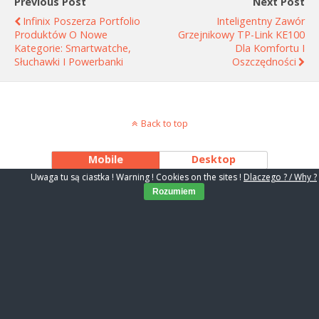
Previous Post
Next Post
Infinix Poszerza Portfolio
Inteligentny Zawór
Produktów O Nowe
Grzejnikowy TP-Link KE100
Kategorie: Smartwatche,
Dla Komfortu I
Słuchawki I Powerbanki
Oszczędności
Back to top
Mobile
Desktop
Uwaga tu są ciastka ! Warning ! Cookies on the sites !
Dlaczego ? / Why ?
Rozumiem