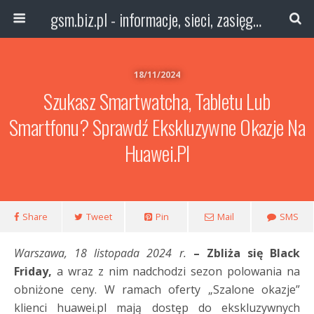
gsm.biz.pl - informacje, sieci, zasięg technologie
18/11/2024
Szukasz Smartwatcha, Tabletu Lub
Smartfonu? Sprawdź Ekskluzywne Okazje Na
Huawei.pl
Share
Tweet
Pin
Mail
SMS
Warszawa, 18 listopada 2024 r.
– Zbliża się Black
Friday,
a wraz z nim nadchodzi sezon polowania na
obniżone ceny. W ramach oferty „Szalone okazje”
klienci huawei.pl mają dostęp do ekskluzywnych