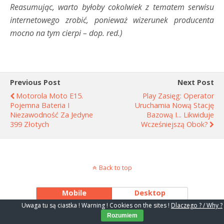
Reasumując, warto byłoby cokolwiek z tematem serwisu
internetowego zrobić, ponieważ wizerunek producenta
mocno na tym cierpi – dop. red.)
Previous Post
Next Post
Motorola Moto E15.
Play Zasięg: Operator
Pojemna Bateria I
Uruchamia Nową Stację
Niezawodność Za Jedyne
Bazową I... Likwiduje
399 Złotych
Wcześniejszą Obok?
Back to top
Mobile
Desktop
Uwaga tu są ciastka ! Warning ! Cookies on the sites !
Dlaczego ? / Why ?
Rozumiem