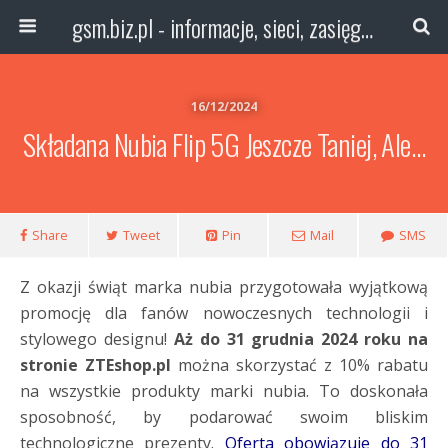
gsm.biz.pl - informacje, sieci, zasięg technologie
16/12/2024
Składana Nubia Flip 5G Jeszcze Taniej, Ale…
Share
Tweet
Pin
Mail
SMS
Z okazji świąt marka nubia przygotowała wyjątkową
promocję dla fanów nowoczesnych technologii i
stylowego designu!
Aż do 31 grudnia 2024 roku na
stronie ZTEshop.pl
można skorzystać z 10% rabatu
na wszystkie produkty marki nubia. To doskonała
sposobność, by podarować swoim bliskim
technologiczne prezenty.
Oferta obowiązuje do 31