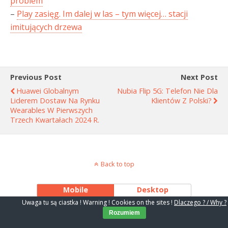
problem
–
Play zasięg. Im dalej w las – tym więcej… stacji
imitujących drzewa
Previous Post
Next Post
Huawei Globalnym
Nubia Flip 5G: Telefon Nie Dla
Liderem Dostaw Na Rynku
Klientów Z Polski?
Wearables W Pierwszych
Trzech Kwartałach 2024 R.
Back to top
Mobile
Desktop
Uwaga tu są ciastka ! Warning ! Cookies on the sites !
Dlaczego ? / Why ?
Rozumiem