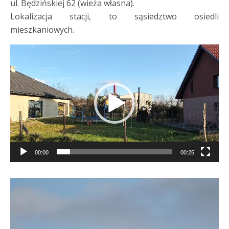
ul. Będzińskiej 62 (wieża własna).
Lokalizacja stacji, to sąsiedztwo osiedli
mieszkaniowych.
Odtwarzacz
video
00:00
00:25