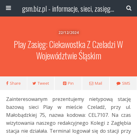
gsm.biz.pl - informacje, sieci, zasięg technologie
22/12/2024
Play Zasięg: Ciekawostka Z Czeladzi W
Województwie Śląskim
Share
Tweet
Pin
Mail
SMS
Zainteresowanym prezentujemy nietypową stację
bazową sieci Play w mieście Czeladź, przy ul.
Małobądzkiej 75, nazwa kodowa: CEL7107. Na czas
wizytowania naszego redakcyjnego Kolegi z Zagłębia
stacja nie działała. Terminal logował się do stacji przy