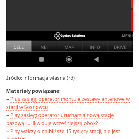
źródło: informacja własna (rd)
Materiały powiązane:
–
Plus zasięg: operator montuje zestawy antenowe w
stacji w Sosnowcu
–
Play zasięg: operator uruchamia nową stację
bazową i… likwiduje wcześniejszą obok?
–
Play walczy o najbliższe 15 tysięcy stacji, ale jest