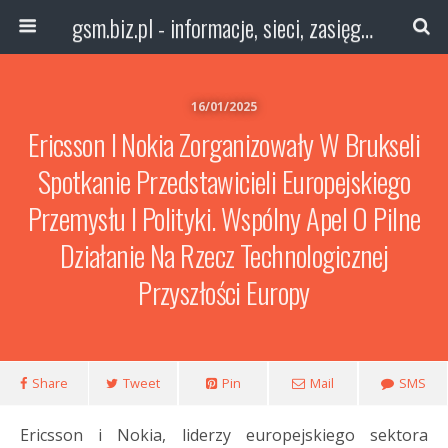
gsm.biz.pl - informacje, sieci, zasięg technologie
16/01/2025
Ericsson I Nokia Zorganizowały W Brukseli
Spotkanie Przedstawicieli Europejskiego
Przemysłu I Polityki. Wspólny Apel O Pilne
Działanie Na Rzecz Technologicznej
Przyszłości Europy
Share
Tweet
Pin
Mail
SMS
Ericsson i Nokia, liderzy europejskiego sektora