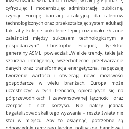
inwestowania w badania i rozwój w całej gospodarce,
cyfryzując i modernizując administrację publiczną,
czyniąc Europę bardziej atrakcyjną dla talentów
technologicznych oraz przekształcając system edukacji
tak, aby kolejne pokolenie lepiej rozumiało złożone
zależności między sukcesem technologicznym a
gospodarczym”. Christophe Fouquet, dyrektor
generalny ASML, powiedział: „Wielkie trendy, takie jak
sztuczna inteligencja, wszechobecne przetwarzanie
danych oraz transformacja energetyczna, napędzają
tworzenie wartości i otwierają nowe możliwości
gospodarcze w wielu branżach. Europa może
uczestniczyć w tych trendach, opierających się na
półprzewodnikach i zaawansowanej łączności, oraz
czerpać z nich korzyści. Nie należy jednak
bagatelizować skali tego wyzwania – reszta świata nie
stoi w miejscu. Aby to osiągnąć, potrzebne są
odpowiednie ramy regulacyjne, polityczne, handlowe i