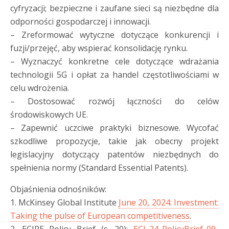
cyfryzacji; bezpieczne i zaufane sieci są niezbędne dla
odporności gospodarczej i innowacji.
– Zreformować wytyczne dotyczące konkurencji i
fuzji/przejęć, aby wspierać konsolidację rynku.
– Wyznaczyć konkretne cele dotyczące wdrażania
technologii 5G i opłat za handel częstotliwościami w
celu wdrożenia.
– Dostosować rozwój łączności do celów
środowiskowych UE.
– Zapewnić uczciwe praktyki biznesowe. Wycofać
szkodliwe propozycje, takie jak obecny projekt
legislacyjny dotyczący patentów niezbędnych do
spełnienia normy (Standard Essential Patents).
Objaśnienia odnośników:
1. McKinsey Global Institute
June 20, 2024: Investment:
Taking the pulse of European competitiveness
.
2. ECIPE Policy Brief (s. 20):
ECI_24_PolicyBrief_09-