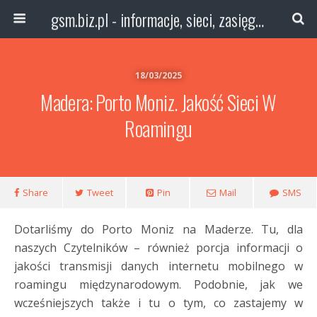
gsm.biz.pl - informacje, sieci, zasięg technologie
18/03/2025
Madera: Porto Moniz. Jakość Sieci W
Roamingu
Share
Tweet
Pin
Mail
SMS
Dotarliśmy do Porto Moniz na Maderze. Tu, dla
naszych Czytelników – również porcja informacji o
jakości transmisji danych internetu mobilnego w
roamingu międzynarodowym. Podobnie, jak we
wcześniejszych także i tu o tym, co zastajemy w