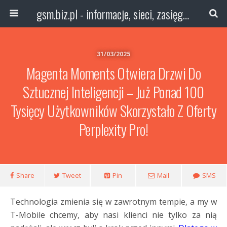
gsm.biz.pl - informacje, sieci, zasięg technologie
31/03/2025
Magenta Moments Otwiera Drzwi Do
Sztucznej Inteligencji – Już Ponad 100
Tysięcy Użytkowników Skorzystało Z Oferty
Perplexity Pro!
Share
Tweet
Pin
Mail
SMS
Technologia zmienia się w zawrotnym tempie, a my w
T-Mobile chcemy, aby nasi klienci nie tylko za nią