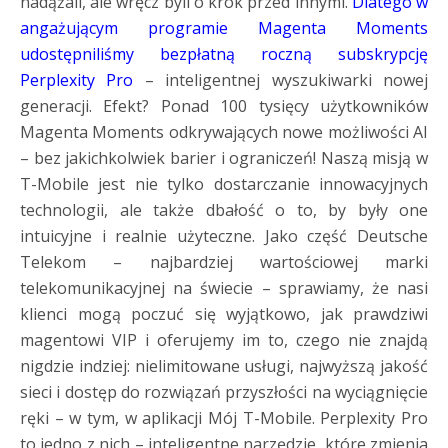
nadążali, ale wręcz byli o krok przed innymi.
Dlatego w
angażującym programie Magenta Moments
udostępniliśmy bezpłatną roczną subskrypcję
Perplexity Pro
– inteligentnej wyszukiwarki nowej
generacji. Efekt? Ponad 100 tysięcy użytkowników
Magenta Moments odkrywających nowe możliwości AI
– bez jakichkolwiek barier i ograniczeń! Naszą misją w
T-Mobile jest nie tylko dostarczanie innowacyjnych
technologii, ale także dbałość o to, by były one
intuicyjne i realnie użyteczne. Jako część Deutsche
Telekom – najbardziej wartościowej marki
telekomunikacyjnej na świecie – sprawiamy, że nasi
klienci mogą poczuć się wyjątkowo, jak prawdziwi
magentowi VIP i oferujemy im to, czego nie znajdą
nigdzie indziej: nielimitowane usługi, najwyższą jakość
sieci i dostęp do rozwiązań przyszłości na wyciągnięcie
ręki – w tym, w aplikacji Mój T-Mobile. Perplexity Pro
to jedno z nich – inteligentne narzędzie, które zmienia