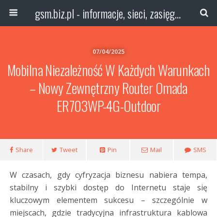
gsm.biz.pl - informacje, sieci, zasięg technologie
07/04/2025
Mobilna Niezależność W Każdych Warunkach
– Nowy Zewnętrzny Router Omada
ER703WP-4G-Outdoor
Share
Tweet
Pin
Mail
SMS
W czasach, gdy cyfryzacja biznesu nabiera tempa,
stabilny i szybki dostęp do Internetu staje się
kluczowym elementem sukcesu – szczególnie w
miejscach, gdzie tradycyjna infrastruktura kablowa