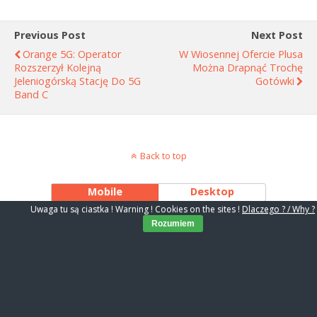
Previous Post
Next Post
Orange 5G: Operator
W Wiosennej Ofercie Plusa
Rozszerzył Kolejną
Można Drapnąć Trochę
Jeleniogórską Stację Do 5G
Gotówki
Band C
Back to top
Mobile
Desktop
Uwaga tu są ciastka ! Warning ! Cookies on the sites !
Dlaczego ? / Why ?
Rozumiem