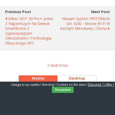
Previous Post
Next Post
Infinix HOT 50 Pro+: Jeden
Nowym System FRITZ!Mesh
Z Najcieńszych Na Świecie
Set 4200 - Mocne Wi-Fi W
Smartfonów Z
Każdym Mieszkaniu I Domu
Superwydajnym
Chłodzeniem I Technologią
Sferycznego NFC
Back to top
Mobile
Desktop
Uwaga tu są ciastka ! Warning ! Cookies on the sites !
Dlaczego ? / Why ?
Rozumiem