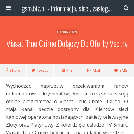
gsm.biz.pl - informacje, sieci, zasięg technologie
01/06/2025
Viasat True Crime Dołączy Do Oferty Vectry
Share
Tweet
Pin
Mail
SMS
Wychodząc naprzeciw oczekiwaniom fanów
dokumentów i kryminałów, Vectra rozszerza swoją
ofertę programową o Viasat True Crime. Już od 30
maja kanał będzie dostępny dla Klientów sieci
kablowej operatora posiadających pakiety telewizyjne
Złoty oraz Platynowy. Z kolei dzięki usłudze TV Smart,
Viasat True Crime będzie można oglądać wszędzie –