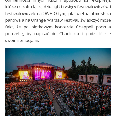
odmienności innych ludzi i sposobu ich ekspresji,
które co roku łączą dziesiątki tysięcy festiwalowiczów i
festiwalowiczek na OWF. O tym, jak świetna atmosfera
panowała na Orange Warsaw Festival, świadczyć może
fakt, że po piątkowym koncercie Chappell poczuła
potrzebę, by napisać do Charli xcx i podzielić się
swoimi emocjami.