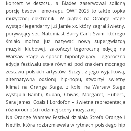
koncert w deszczu, a Bladee zaserwował solidną
porcję basów i emo-rapu. OWF 2025 to także topka
muzycznej elektroniki. W piątek na Orange Stage
wystąpił legendarny już Jamie xx, który zagrał świetny,
porywający set. Natomiast Barry Can’t Swim, którego
śmiało można już nazywać nową supergwiazdą
muzyki klubowej, zakończył tegoroczną edycję na
Warsaw Stage w sposób hipnotyzujący. Tegoroczna
edycja festiwalu stała również pod znakiem mocnego
zestawu polskich artystów. Szczyl, z jego wyjątkową,
alternatywną odsłoną hip-hopu, stworzył świetny
klimat na Orange Stage, z kolei na Warsaw Stage
wystąpili Bambi, Kuban, Chivas, Margaret, Hubert.,
Sara James, Coals i Lordofon – świetna reprezentacja
różnorodności rodzimej sceny muzycznej.
Na Orange Warsaw Festival działała Strefa Orange i
Netflix, która rozbrzmiewała w rytmach polskiego hip