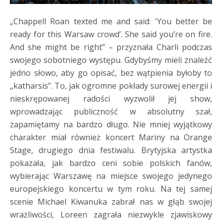
„Chappell Roan texted me and said: 'You better be
ready for this Warsaw crowd’. She said you’re on fire.
And she might be right” – przyznała Charli podczas
swojego sobotniego występu. Gdybyśmy mieli znaleźć
jedno słowo, aby go opisać, bez wątpienia byłoby to
„katharsis”. To, jak ogromne pokłady surowej energii i
nieskrępowanej radości wyzwolił jej show,
wprowadzając publiczność w absolutny szał,
zapamiętamy na bardzo długo. Nie mniej wyjątkowy
charakter miał również koncert Mariny na Orange
Stage, drugiego dnia festiwalu. Brytyjska artystka
pokazała, jak bardzo ceni sobie polskich fanów,
wybierając Warszawę na miejsce swojego jedynego
europejskiego koncertu w tym roku. Na tej samej
scenie Michael Kiwanuka zabrał nas w głąb swojej
wrażliwości, Loreen zagrała niezwykle zjawiskowy