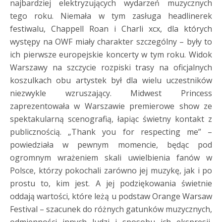
najbardziej elektryzujących wydarzeń muzycznych
tego roku. Niemała w tym zasługa headlinerek
festiwalu, Chappell Roan i Charli xcx, dla których
występy na OWF miały charakter szczególny – były to
ich pierwsze europejskie koncerty w tym roku. Widok
Warszawy na szczycie rozpiski trasy na oficjalnych
koszulkach obu artystek był dla wielu uczestników
niezwykle wzruszający. Midwest Princess
zaprezentowała w Warszawie premierowe show ze
spektakularną scenografią, łapiąc świetny kontakt z
publicznością. „Thank you for respecting me” –
powiedziała w pewnym momencie, będąc pod
ogromnym wrażeniem skali uwielbienia fanów w
Polsce, którzy pokochali zarówno jej muzykę, jak i po
prostu to, kim jest. A jej podziękowania świetnie
oddają wartości, które leżą u podstaw Orange Warsaw
Festival – szacunek do różnych gatunków muzycznych,