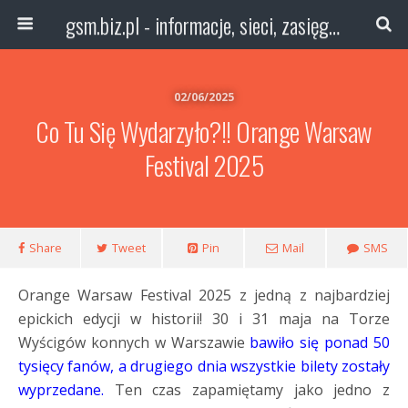
gsm.biz.pl - informacje, sieci, zasięg technologie
02/06/2025
Co Tu Się Wydarzyło?!! Orange Warsaw
Festival 2025
Share
Tweet
Pin
Mail
SMS
Orange Warsaw Festival 2025 z jedną z najbardziej
epickich edycji w historii! 30 i 31 maja na Torze
Wyścigów konnych w Warszawie
bawiło się ponad 50
tysięcy fanów, a drugiego dnia wszystkie bilety zostały
wyprzedane.
Ten czas zapamiętamy jako jedno z