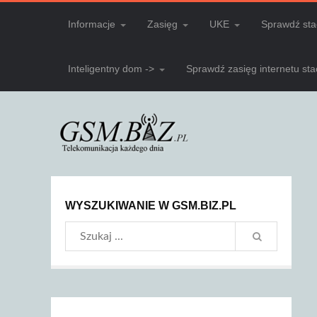
Informacje
Zasięg
UKE
Sprawdź sta
Inteligentny dom ->
Sprawdź zasięg internetu st
WYSZUKIWANIE W GSM.BIZ.PL