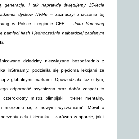
ią generację. I tak naprawdę świętujemy 15-lecie
owadzenia dysków NVMe
– zaznaczył znaczenie tej
msung w Polsce i regionie CEE. –
Jako Samsung
 pamięci flash i jednocześnie najbardziej zaufanym
ki.
óżnicowane dziedziny niezwiązane bezpośrednio z
ka inStreamly, podzieliła się pięcioma lekcjami ze
ącej z globalnymi markami. Opowiedziała też o tym,
czego odporność psychiczna oraz dobór zespołu to
czterokrotny mistrz olimpijski i trener mentalny,
nym mierzeniu się z nowymi wyzwaniami”. Mówił o
znaczeniu celu i kierunku – zarówno w sporcie, jak i