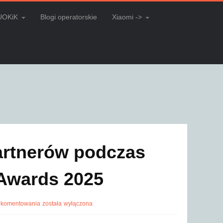
UOKiK
Blogi operatorskie
Xiaomi ->
rtnerów podczas
Awards 2025
 komentowania
została wyłączona