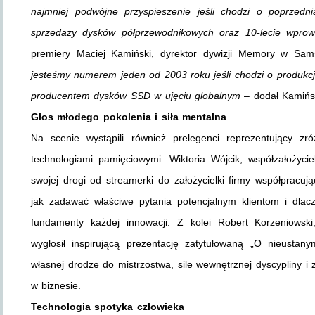
najmniej podwójne przyspieszenie jeśli chodzi o poprzedn
sprzedaży dysków półprzewodnikowych oraz 10-lecie wpr
premiery Maciej Kamiński, dyrektor dywizji Memory w Sa
jesteśmy numerem jeden od 2003 roku jeśli chodzi o produkcję
producentem dysków SSD w ujęciu globalnym
– dodał Kamińs
Głos młodego pokolenia i siła mentalna
Na scenie wystąpili również prelegenci reprezentujący zr
technologiami pamięciowymi. Wiktoria Wójcik, współzałożyciel
swojej drogi od streamerki do założycielki firmy współpracuj
jak zadawać właściwe pytania potencjalnym klientom i dla
fundamenty każdej innowacji. Z kolei Robert Korzeniowski, 
wygłosił inspirującą prezentację zatytułowaną „O nieusta
własnej drodze do mistrzostwa, sile wewnętrznej dyscypliny i 
w biznesie.
Technologia spotyka człowieka