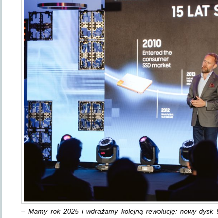
–
Mamy rok 2025 i wdrażamy kolejną rewolucję: nowy dysk 9