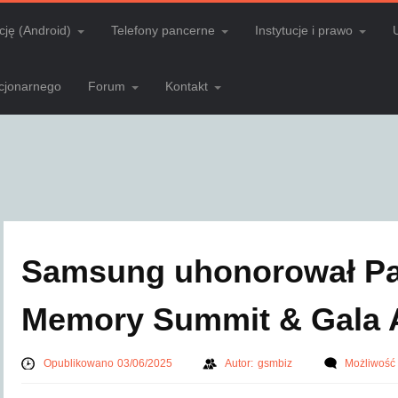
cję (Android)
Telefony pancerne
Instytucje i prawo
acjonarnego
Forum
Kontakt
Samsung uhonorował Pa
Memory Summit & Gala 
Opublikowano 03/06/2025
Autor:
gsmbiz
Możliwość