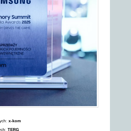
nych:
x-kom
ych:
TERG