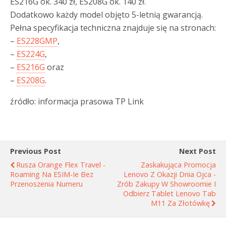
ES216G ok. 340 zł, ES208G ok. 140 zł.
Dodatkowo każdy model objęto 5-letnią gwarancją.
Pełna specyfikacja techniczna znajduje się na stronach:
–
ES228GMP
,
–
ES224G
,
–
ES216G
oraz
–
ES208G
.
źródło: informacja prasowa TP Link
Previous Post
Next Post
Rusza Orange Flex Travel -
Zaskakująca Promocja
Roaming Na ESIM-Ie Bez
Lenovo Z Okazji Dnia Ojca -
Przenoszenia Numeru
Zrób Zakupy W Showroomie I
Odbierz Tablet Lenovo Tab
M11 Za Złotówkę