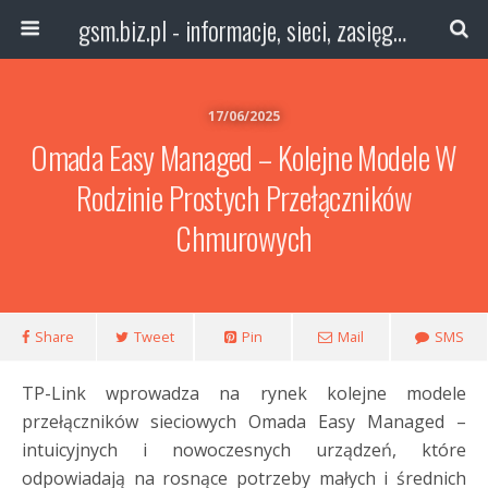
gsm.biz.pl - informacje, sieci, zasięg technologie
17/06/2025
Omada Easy Managed – Kolejne Modele W
Rodzinie Prostych Przełączników
Chmurowych
Share
Tweet
Pin
Mail
SMS
TP-Link wprowadza na rynek kolejne modele
przełączników sieciowych Omada Easy Managed –
intuicyjnych i nowoczesnych urządzeń, które
odpowiadają na rosnące potrzeby małych i średnich