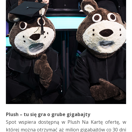
Plush – tu się gra o grube gigabajty
Spot wspiera dostępną w Plush Na Kartę ofertę, w
której można otrzymać aż milion gigabajtów co 30 dni