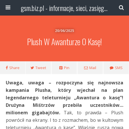
gsm.biz.pl - informacje, sieci, zasięg technologie
20/06/2025
Plush W Awanturze O Kasę!
Share
Tweet
Pin
Mail
SMS
Uwaga, uwaga – rozpoczyna się najnowsza
kampania Plusha, który wjechał na plan
legendarnego teleturnieju „Awantura o kasę”!
Drużyna Miśtrzów przebiła uczestników…
milionem gigabajtów.
Tak, to prawda – Plush
powrócił na ekrany. I to z rozmachem, bo w kultowym
teleturnieju „Awantura o kasę”. Właśnie rusza nowa