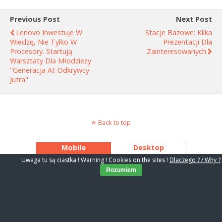
Previous Post
Next Post
Lenovo Inwestuje W
Stacje Bazowe: Kilka
Wiedzę, Nie Tylko W
Prezentacji Dla
Procesory. Startują
Zainteresowanych
Warsztaty Dla Młodzieży
"Generacja AI: Odkrywcy
Jutra"
Back to top
Mobile
Desktop
Uwaga tu są ciastka ! Warning ! Cookies on the sites !
Dlaczego ? / Why ?
Rozumiem