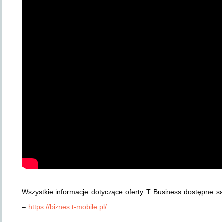
Wszystkie informacje dotyczące oferty T Business dostępne są
–
https://biznes.t-mobile.pl/
.