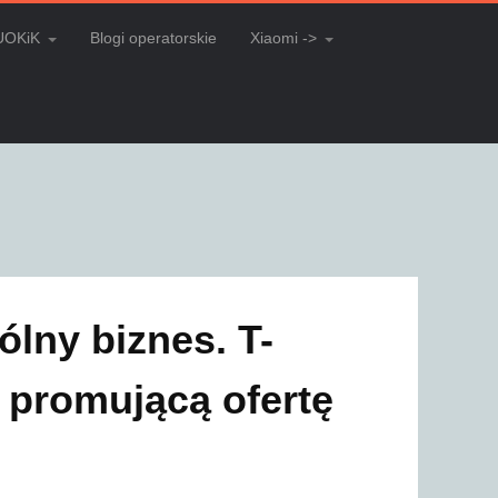
UOKiK
Blogi operatorskie
Xiaomi ->
ólny biznes. T-
 promującą ofertę