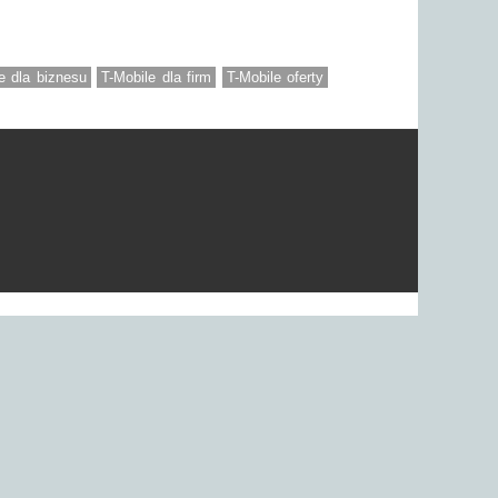
e dla biznesu
T-Mobile dla firm
T-Mobile oferty