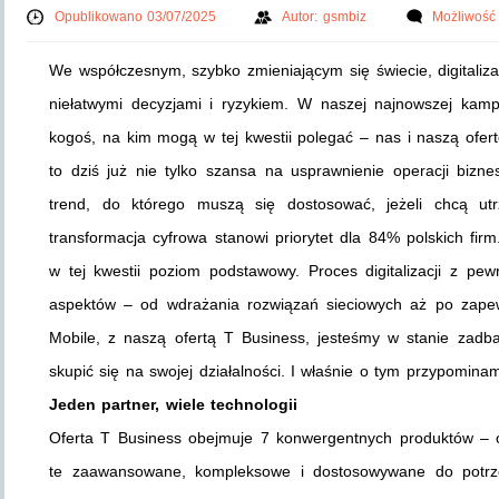
Opublikowano 03/07/2025
Autor:
gsmbiz
Możliwość
We współczesnym, szybko zmieniającym się świecie, digitaliza
niełatwymi decyzjami i ryzykiem. W naszej najnowszej kamp
kogoś, na kim mogą w tej kwestii polegać – nas i naszą ofertę 
to dziś już nie tylko szansa na usprawnienie operacji biz
trend, do którego muszą się dostosować, jeżeli chcą u
transformacja cyfrowa stanowi priorytet dla 84% polskich fi
w tej kwestii poziom podstawowy. Proces digitalizacji z pew
aspektów – od wdrażania rozwiązań sieciowych aż po zape
Mobile, z naszą ofertą T Business, jesteśmy w stanie zadba
skupić się na swojej działalności. I właśnie o tym przypomin
Jeden partner, wiele technologii
Oferta T Business obejmuje 7 konwergentnych produktów – 
te zaawansowane, kompleksowe i dostosowywane do potrzeb