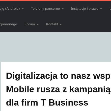
cję (Android)
Telefony pancerne
Instytucje i prawo
acjonarnego
Forum
Kontakt
Digitalizacja to nasz wsp
Mobile rusza z kampanią
dla firm T Business