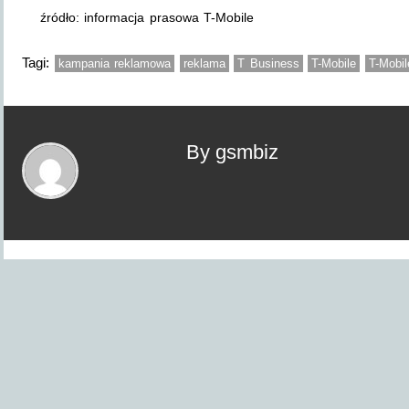
źródło: informacja prasowa T-Mobile
Tagi:
kampania reklamowa
reklama
T Business
T-Mobile
T-Mobil
By gsmbiz