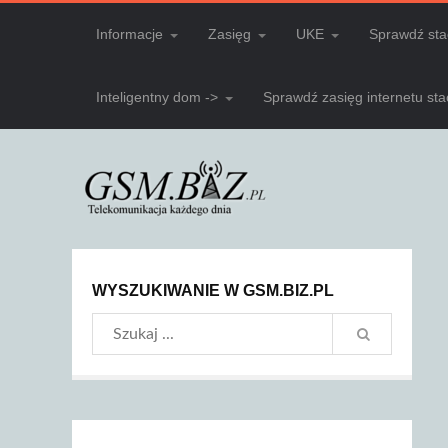
Informacje
Zasięg
UKE
Sprawdź sta
Inteligentny dom ->
Sprawdź zasięg internetu st
WYSZUKIWANIE W GSM.BIZ.PL