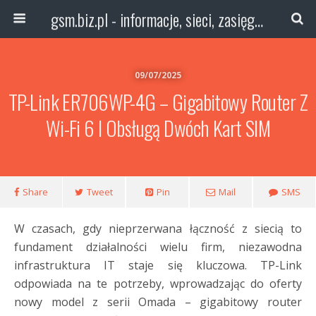
gsm.biz.pl - informacje, sieci, zasięg technologie
09/07/2025
TP-Link ER706WP-4G – Gigabitowy Router Z
Wi-Fi 6 I Obsługą Dwóch Kart SIM
Share
Tweet
Pin
Mail
SMS
W czasach, gdy nieprzerwana łączność z siecią to
fundament działalności wielu firm, niezawodna
infrastruktura IT staje się kluczowa. TP-Link
odpowiada na te potrzeby, wprowadzając do oferty
nowy model z serii Omada – gigabitowy router