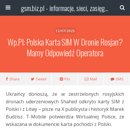
gsm.biz.pl - informacje, sieci, zasięg technologie
12/07/2025
Wp.pl: Polska Karta SIM W Dronie Rosjan?
Mamy Odpowiedź Operatora
Share
Tweet
Pin
Mail
SMS
Ukraińcy donoszą, że w zestrzelonych rosyjskich
dronach uderzeniowych Shahed odkryto karty SIM z
Polski i z Litwy – pisze na X publicysta i historyk Marek
Budzisz. T-Mobile potwierdza Wirtualnej Polsce, że
wskazana w dokumencie karta pochodzi z Polski.