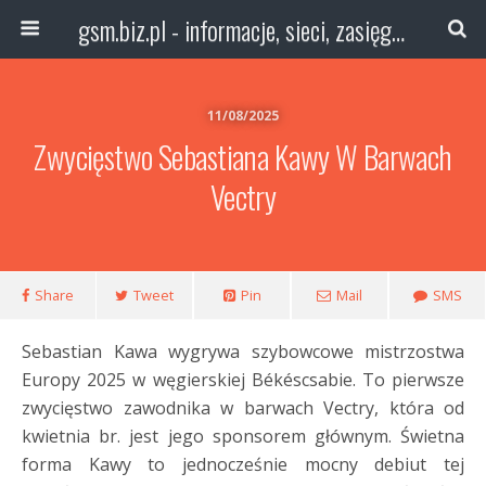
gsm.biz.pl - informacje, sieci, zasięg technologie
11/08/2025
Zwycięstwo Sebastiana Kawy W Barwach
Vectry
Share
Tweet
Pin
Mail
SMS
Sebastian Kawa wygrywa szybowcowe mistrzostwa
Europy 2025 w węgierskiej Békéscsabie. To pierwsze
zwycięstwo zawodnika w barwach Vectry, która od
kwietnia br. jest jego sponsorem głównym. Świetna
forma Kawy to jednocześnie mocny debiut tej