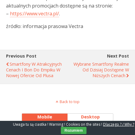
aktualnych promocjach dostępne są na stronie:
–
https://www.vectra.pl/
.
źródło: informacja prasowa Vectra
Previous Post
Next Post
Smartfony W Atrakcyjnych
Wybrane Smartfony Realme
Cenach I Bon Do Empiku W
Od Dzisiaj Dostępne W
Nowej Ofercie Od Plusa
Niższych Cenach
Back to top
Mobile
Desktop
Uwaga tu są ciastka ! Warning ! Cookies on the sites !
Dlaczego ? / Why ?
Rozumiem