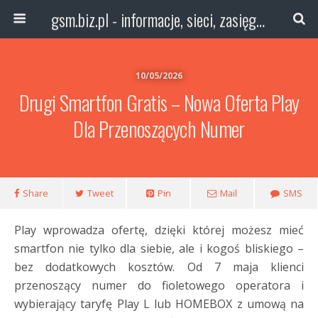
gsm.biz.pl - informacje, sieci, zasięg technologie
10/05/2026
Drugi Smartfon Gratis – Nowa Oferta Play
Dla Przenoszących Numer
Share
Tweet
Pin
Mail
SMS
Play wprowadza ofertę, dzięki której możesz mieć
smartfon nie tylko dla siebie, ale i kogoś bliskiego –
bez dodatkowych kosztów. Od 7 maja klienci
przenoszący numer do fioletowego operatora i
wybierający taryfę Play L lub HOMEBOX z umową na