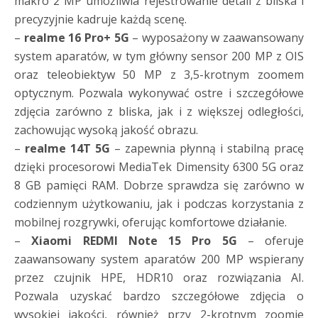
makro 2 MP umożliwia rejestrowanie detali z bliska i
precyzyjnie kadruje każdą scenę.
–
realme 16 Pro+ 5G
– wyposażony w zaawansowany
system aparatów, w tym główny sensor 200 MP z OIS
oraz teleobiektyw 50 MP z 3,5-krotnym zoomem
optycznym. Pozwala wykonywać ostre i szczegółowe
zdjęcia zarówno z bliska, jak i z większej odległości,
zachowując wysoką jakość obrazu.
–
realme 14T 5G
– zapewnia płynną i stabilną pracę
dzięki procesorowi MediaTek Dimensity 6300 5G oraz
8 GB pamięci RAM. Dobrze sprawdza się zarówno w
codziennym użytkowaniu, jak i podczas korzystania z
mobilnej rozgrywki, oferując komfortowe działanie.
–
Xiaomi REDMI Note 15 Pro 5G
– oferuje
zaawansowany system aparatów 200 MP wspierany
przez czujnik HPE, HDR10 oraz rozwiązania AI.
Pozwala uzyskać bardzo szczegółowe zdjęcia o
wysokiej jakości, również przy 2-krotnym zoomie