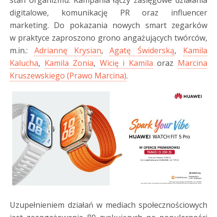
stan organizmu. Kampania łączy zasięgowe działania
digitalowe, komunikację PR oraz influencer
marketing. Do pokazania nowych smart zegarków
w praktyce zaproszono grono angażujących twórców,
m.in.:
Adriannę Krysian
,
Agatę Świderską
,
Kamila
Kalucha
,
Kamila Zonia
,
Wicię i Kamila
oraz
Marcina
Kruszewskiego (Prawo Marcina)
.
Uzupełnieniem działań w mediach społecznościowych