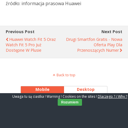
źródło: informacja prasowa Huawei
Previous Post
Next Post
Huawei Watch Fit 5 Oraz
Drugi Smartfon Gratis - Nowa
Watch Fit 5 Pro Już
Oferta Play Dla
Dostępne W Plusie
Przenoszących Numer
Back to top
Mobile
Desktop
Uwaga tu są ciastka ! Warning ! Cookies on the sites !
Dlaczego ? / Why ?
Rozumiem