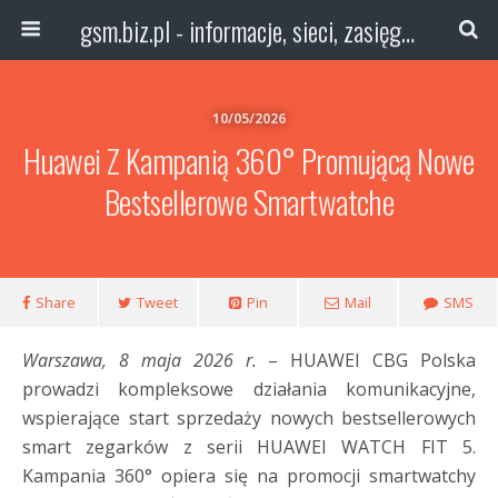
gsm.biz.pl - informacje, sieci, zasięg technologie
10/05/2026
Huawei Z Kampanią 360° Promującą Nowe
Bestsellerowe Smartwatche
Share
Tweet
Pin
Mail
SMS
Warszawa, 8 maja 2026 r.
– HUAWEI CBG Polska
prowadzi kompleksowe działania komunikacyjne,
wspierające start sprzedaży nowych bestsellerowych
smart zegarków z serii HUAWEI WATCH FIT 5.
Kampania 360° opiera się na promocji smartwatchy