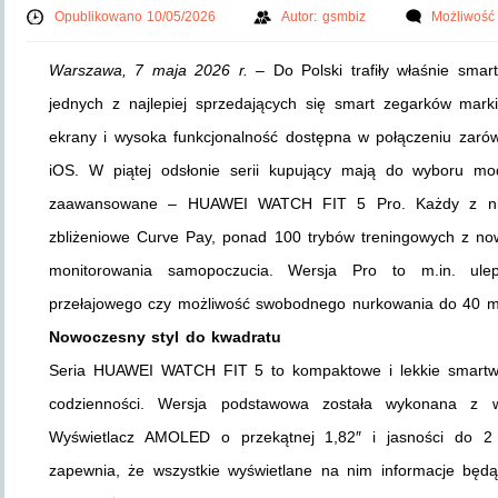
Opublikowano 10/05/2026
Autor:
gsmbiz
Możliwość
Warszawa, 7 maja 2026 r. –
Do Polski trafiły właśnie sm
jednych z najlepiej sprzedających się smart zegarków mar
ekrany i wysoka funkcjonalność dostępna w połączeniu zaró
iOS. W piątej odsłonie serii kupujący mają do wyboru
zaawansowane – HUAWEI WATCH FIT 5 Pro. Każdy z nich 
zbliżeniowe Curve Pay, ponad 100 trybów treningowych z no
monitorowania samopoczucia. Wersja Pro to m.in. ule
przełajowego czy możliwość swobodnego nurkowania do 40 m
Nowoczesny styl do kwadratu
Seria HUAWEI WATCH FIT 5 to kompaktowe i lekkie smartwa
codzienności. Wersja podstawowa została wykonana z wyt
Wyświetlacz AMOLED o przekątnej 1,82″ i jasności do 2 
zapewnia, że wszystkie wyświetlane na nim informacje będ