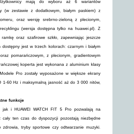
 Użytkownicy mają do wyboru aż 6 wariantów
óżowy (w zestawie z dodatkowym, białym paskiem) z
omeru, oraz wersję srebrno-zieloną z plecionym,
yklingu (wersja dostępna tylko na huawei.pl). Z
amkę oraz szafirowe szkło, zapewniając jeszcze
dostępny jest w trzech kolorach: czarnym i białym
 oraz pomarańczowym, z plecionym, gradientowym
ańczowej koperta jest wykonana z aluminium klasy
o. Modele Pro zostały wyposażone w większe ekrany
O 1-60 Hz i maksymalną jasność aż do 3 000 nitów,
atne funkcje
, jak i HUAWEI WATCH FIT 5 Pro pozwalają na
 cały ten czas do dyspozycji pozostają niezbędne
e zdrowia, tryby sportowe czy odtwarzanie muzyki.