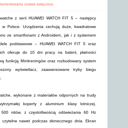
 komentowania
została wyłączona
artwatche z serii HUAWEI WATCH FIT 5 – następcy
ki w Polsce. Urządzenia cechują duże, kwadratowe
wno ze smartfonami z Androidem, jak i z systemem
 modele podstawowe – HUAWEI WATCH FIT 5 oraz
oferuje do 10 dni pracy na baterii, płatności
wą funkcją Minitreningów oraz rozbudowany system
pszony wyświetlacz, zaawansowane tryby biegu
.
tche, wykonane z materiałów odpornych na trudy
rzymałej koperty z aluminium klasy lotniczej.
500 nitów, z częstotliwością odświeżania 60 Hz
ą czytelne nawet podczas słonecznego dnia. Ekran