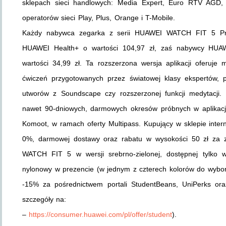
sklepach sieci handlowych: Media Expert, Euro RTV AGD,
operatorów sieci Play, Plus, Orange i T-Mobile.
Każdy nabywca zegarka z serii HUAWEI WATCH FIT 5 Pro
HUAWEI Health+ o wartości 104,97 zł, zaś nabywcy HUA
wartości 34,99 zł. Ta rozszerzona wersja aplikacji oferuje
ćwiczeń przygotowanych przez światowej klasy ekspertów, 
utworów z Soundscape czy rozszerzonej funkcji medytacji.
nawet 90-dniowych, darmowych okresów próbnych w aplikacjac
Komoot, w ramach oferty Multipass. Kupujący w sklepie int
0%, darmowej dostawy oraz rabatu w wysokości 50 zł za z
WATCH FIT 5 w wersji srebrno-zielonej, dostępnej tylko 
nylonowy w prezencie (w jednym z czterech kolorów do wybo
-15% za pośrednictwem portali StudentBeans, UniPerks ora
szczegóły na:
–
https://consumer.huawei.com/pl/offer/student
).