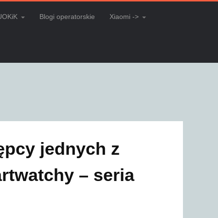
UOKiK
Blogi operatorskie
Xiaomi ->
ępcy jednych z
rtwatchy – seria