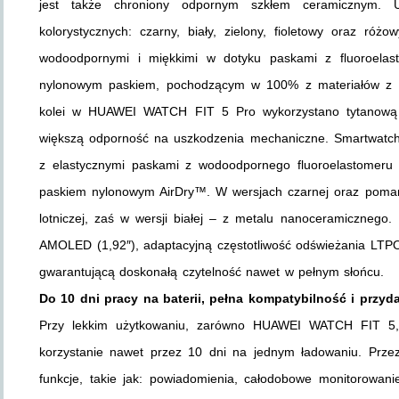
jest także chroniony odpornym szkłem ceramicznym.
kolorystycznych: czarny, biały, zielony, fioletowy oraz r
wodoodpornymi i miękkimi w dotyku paskami z fluoroelast
nylonowym paskiem, pochodzącym w 100% z materiałów z rec
kolei w HUAWEI WATCH FIT 5 Pro wykorzystano tytanową r
większą odporność na uszkodzenia mechaniczne. Smartwatch 
z elastycznymi paskami z wodoodpornego fluoroelastomeru
paskiem nylonowym AirDry™. W wersjach czarnej oraz pomar
lotniczej, zaś w wersji białej – z metalu nanoceramiczneg
AMOLED (1,92″), adaptacyjną częstotliwość odświeżania LTP
gwarantującą doskonałą czytelność nawet w pełnym słońcu.
Do 10 dni pracy na baterii, pełna kompatybilność i przyd
Przy lekkim użytkowaniu, zarówno HUAWEI WATCH FIT 5
korzystanie nawet przez 10 dni na jednym ładowaniu. Przez
funkcje, takie jak: powiadomienia, całodobowe monitorowani