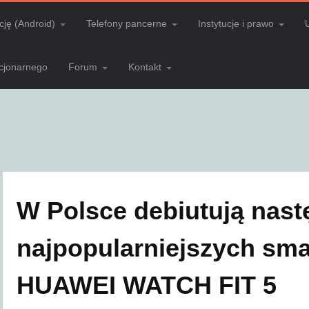
cję (Android)
Telefony pancerne
Instytucje i prawo
acjonarnego
Forum
Kontakt
W Polsce debiutują nast
najpopularniejszych sma
HUAWEI WATCH FIT 5