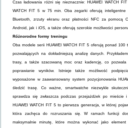
Czas ładowania różni się nieznacznie: HUAWEI WATCH FIT
WATCH FIT 5 w 75 min. Oba zegarki oferują inteligentne f
Bluetooth, zrzuty ekranu oraz płatności NFC za pomocą 
Android, jak i iOS, a także oferują szerokie możliwości personal
Różnorodne formy treningu
Oba modele serii HUAWEI WATCH FIT 5 oferują ponad 100 t
pozwalających na dokładniejszą analizę danych. Przykładem 
trasy, a także szacowaną moc oraz kadencję, co pozwala 
poprawianie wyników. Istnieje także możliwość podpięc
wyposażone w zaawansowany system pozycjonowania HUAWEI
śledzić trasę. Co ważne, smartwatche niezwykle skuteczn
sprawdza się zwłaszcza podczas przejażdżek po mieście i 
HUAWEI WATCH FIT 5 to pierwsza generacja, w której pojawi
która zachęca do rozruszania się. W ramach funkcji dos
maksymalnie minutę, które można wykonać jako elemen