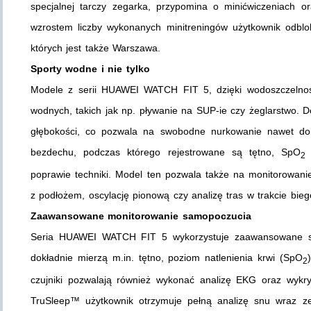
specjalnej tarczy zegarka, przypomina o minićwiczeniach 
wzrostem liczby wykonanych minitreningów użytkownik odblo
których jest także Warszawa.
Sporty wodne i nie tylko
Modele z serii HUAWEI WATCH FIT 5, dzięki wodoszczelnoś
wodnych, takich jak np. pływanie na SUP-ie czy żeglarstwo. 
głębokości, co pozwala na swobodne nurkowanie nawet do 
bezdechu, podczas którego rejestrowane są tętno, SpO
2
poprawie techniki. Model ten pozwala także na monitorowani
z podłożem, oscylację pionową czy analizę tras w trakcie bie
Zaawansowane monitorowanie samopoczucia
Seria HUAWEI WATCH FIT 5 wykorzystuje zaawansowane sys
dokładnie mierzą m.in. tętno, poziom natlenienia krwi (SpO
2
czujniki pozwalają również wykonać analizę EKG oraz wykryć
TruSleep™ użytkownik otrzymuje pełną analizę snu wraz ze 