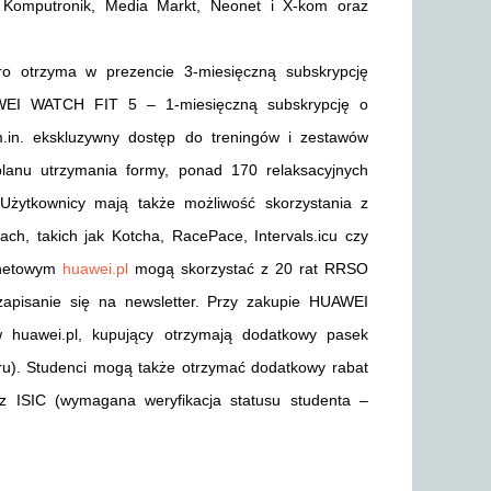
 Komputronik, Media Markt, Neonet i X-kom oraz
 otrzyma w prezencie 3-miesięczną subskrypcję
WEI WATCH FIT 5 – 1-miesięczną subskrypcję o
 m.in. ekskluzywny dostęp do treningów i zestawów
planu utrzymania formy, ponad 170 relaksacyjnych
 Użytkownicy mają także możliwość skorzystania z
h, takich jak Kotcha, RacePace, Intervals.icu czy
ernetowym
huawei.pl
mogą skorzystać z 20 rat RRSO
apisanie się na newsletter. Przy zakupie HUAWEI
w huawei.pl, kupujący otrzymają dodatkowy pasek
ru). Studenci mogą także otrzymać dodatkowy rabat
z ISIC (wymagana weryfikacja statusu studenta –