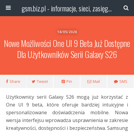
gsm.biz.pl - informacje, sieci, zasięg technologie
18/05/2026
Nowe Możliwości One UI 9 Beta Już Dostępne
Dla Użytkowników Serii Galaxy S26
Share
Tweet
Pin
Mail
SMS
Użytkownicy serii Galaxy S26 mogą już korzystać z
One UI 9 beta, które oferuje bardziej intuicyjne i
spersonalizowane doświadczenia mobilne. Nowa
wersja interfejsu wprowadza usprawnienia w zakresie
kreatywności, dostępności i bezpieczeństwa. Samsung