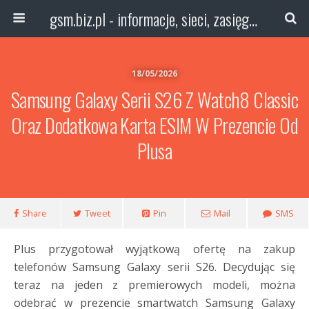
gsm.biz.pl - informacje, sieci, zasięg technologie
18/05/2026
Samsung Galaxy Serii S26 Z Watch8 Classic
Oraz Dodatkowa Karta ESIM W Prezencie Od
Plusa
Share
Tweet
Pin
Mail
SMS
Plus przygotował wyjątkową ofertę na zakup
telefonów Samsung Galaxy serii S26. Decydując się
teraz na jeden z premierowych modeli, można
odebrać w prezencie smartwatch Samsung Galaxy