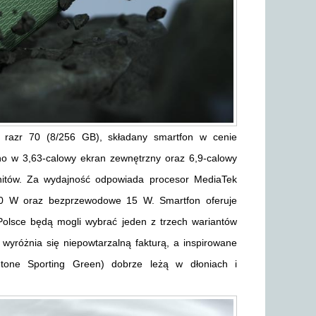
a razr 70 (8/256 GB), składany smartfon w cenie
no w 3,63-calowy ekran zewnętrzny oraz 6,9-calowy
itów. Za wydajność odpowiada procesor MediaTek
30 W oraz bezprzewodowe 15 W. Smartfon oferuje
 Polsce będą mogli wybrać jeden z trzech wariantów
wyróżnia się niepowtarzalną fakturą, a inspirowane
antone Sporting Green) dobrze leżą w dłoniach i