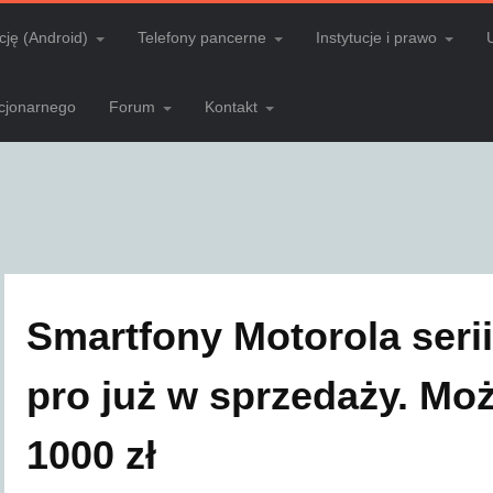
cję (Android)
Telefony pancerne
Instytucje i prawo
acjonarnego
Forum
Kontakt
Smartfony Motorola serii
pro już w sprzedaży. Mo
1000 zł