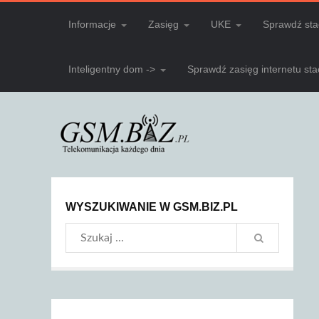
Informacje
Zasięg
UKE
Sprawdź sta
Inteligentny dom ->
Sprawdź zasięg internetu st
WYSZUKIWANIE W GSM.BIZ.PL