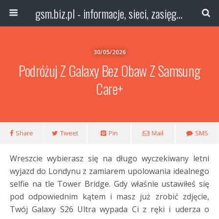
gsm.biz.pl - informacje, sieci, zasięg technologie
30/05/2026
Podróżuj Z Galaxy Bez Obaw Z Samsung
Care+
Share
Tweet
Pin
Mail
SMS
Wreszcie wybierasz się na długo wyczekiwany letni
wyjazd do Londynu z zamiarem upolowania idealnego
selfie na tle Tower Bridge. Gdy właśnie ustawiłeś się
pod odpowiednim kątem i masz już zrobić zdjęcie,
Twój Galaxy S26 Ultra wypada Ci z ręki i uderza o