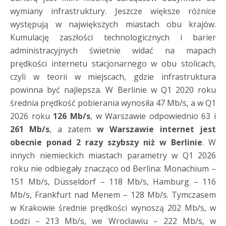
wymiany infrastruktury. Jeszcze większe różnice
występują w największych miastach obu krajów.
Kumulację zaszłości technologicznych i barier
administracyjnych świetnie widać na mapach
prędkości internetu stacjonarnego w obu stolicach,
czyli w teorii w miejscach, gdzie infrastruktura
powinna być najlepsza. W Berlinie w Q1 2020 roku
średnia prędkość pobierania wynosiła 47 Mb/s, a w Q1
2026 roku
126 Mb/s
, w Warszawie odpowiednio 63 i
261 Mb/s
, a zatem
w Warszawie internet jest
obecnie ponad 2 razy szybszy niż w Berlinie
. W
innych niemieckich miastach parametry w Q1 2026
roku nie odbiegały znacząco od Berlina: Monachium –
151 Mb/s, Düsseldorf – 118 Mb/s, Hamburg – 116
Mb/s, Frankfurt nad Menem – 128 Mb/s. Tymczasem
w Krakowie średnie prędkości wynoszą 202 Mb/s, w
Łodzi – 213 Mb/s, we Wrocławiu – 222 Mb/s, w