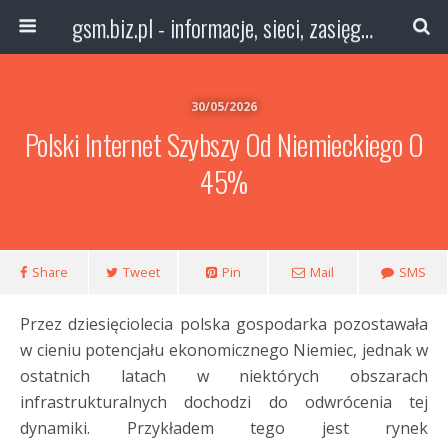
gsm.biz.pl - informacje, sieci, zasięg technologie
30/05/2026
Polski Internet Szybszy Od Niemieckiego O
45%
Share
Tweet
Pin
Mail
SMS
Przez dziesięciolecia polska gospodarka pozostawała
w cieniu potencjału ekonomicznego Niemiec, jednak w
ostatnich latach w niektórych obszarach
infrastrukturalnych dochodzi do odwrócenia tej
dynamiki. Przykładem tego jest rynek