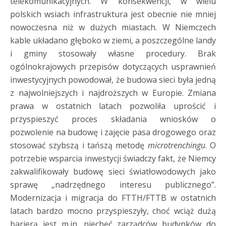
telekomunikacyjnych. W konsekwencji, w wielu
polskich wsiach infrastruktura jest obecnie nie mniej
nowoczesna niż w dużych miastach. W Niemczech
kable układano głęboko w ziemi, a poszczególne landy
i gminy stosowały własne procedury. Brak
ogólnokrajowych przepisów dotyczących usprawnień
inwestycyjnych powodował, że budowa sieci była jedną
z najwolniejszych i najdroższych w Europie. Zmiana
prawa w ostatnich latach pozwoliła uprościć i
przyspieszyć proces składania wniosków o
pozwolenie na budowę i zajęcie pasa drogowego oraz
stosować szybszą i tańszą metodę
microtrenchingu
. O
potrzebie wsparcia inwestycji świadczy fakt, że Niemcy
zakwalifikowały budowę sieci światłowodowych jako
sprawę „nadrzędnego interesu publicznego”.
Modernizacja i migracja do FTTH/FTTB w ostatnich
latach bardzo mocno przyspieszyły, choć wciąż dużą
barierą jest m.in. niechęć zarządców budynków do