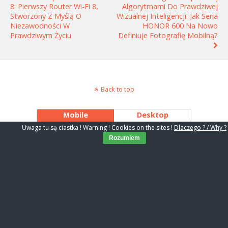
8: Pierwszy Router Wi-Fi 8,
Algorytmami Do Prawdziwej
Stworzony Z Myślą O
Wizualnej Inteligencji. Jak Seria
Niezawodności W
HONOR 600 Na Nowo
Prawdziwym Życiu
Definiuje Fotografię Mobilną?
Back to top
Mobile
Desktop
Uwaga tu są ciastka ! Warning ! Cookies on the sites !
Dlaczego ? / Why ?
Rozumiem