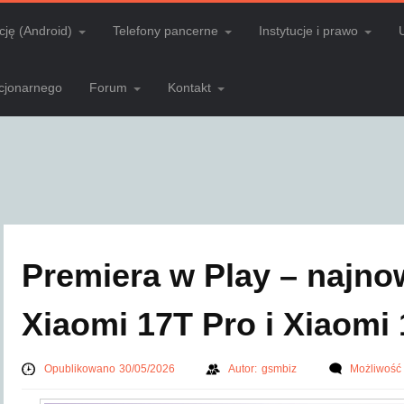
cję (Android)
Telefony pancerne
Instytucje i prawo
acjonarnego
Forum
Kontakt
Premiera w Play – najno
Xiaomi 17T Pro i Xiaomi
Opublikowano 30/05/2026
Autor:
gsmbiz
Możliwość