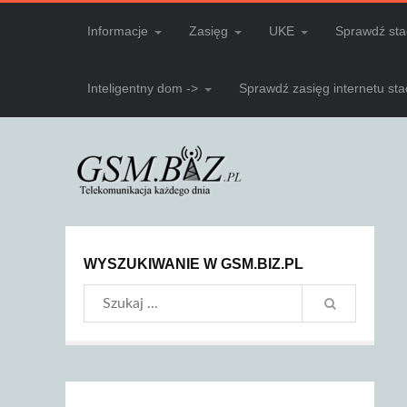
Informacje
Zasięg
UKE
Sprawdź sta
Inteligentny dom ->
Sprawdź zasięg internetu st
WYSZUKIWANIE W GSM.BIZ.PL