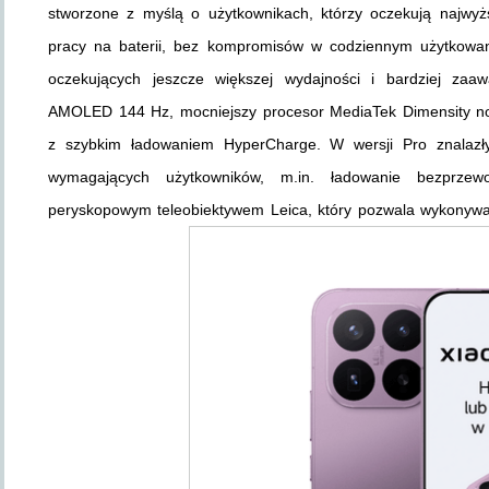
stworzone z myślą o użytkownikach, którzy oczekują najwyż
pracy na baterii, bez kompromisów w codziennym użytkowan
oczekujących jeszcze większej wydajności i bardziej zaaw
AMOLED 144 Hz, mocniejszy procesor MediaTek Dimensity no
z szybkim ładowaniem HyperCharge. W wersji Pro znalazły
wymagających użytkowników, m.in. ładowanie bezprz
peryskopowym teleobiektywem Leica, który pozwala wykonywać 