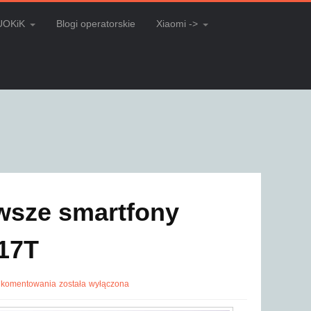
UOKiK
Blogi operatorskie
Xiaomi ->
wsze smartfony
 17T
 komentowania
została wyłączona