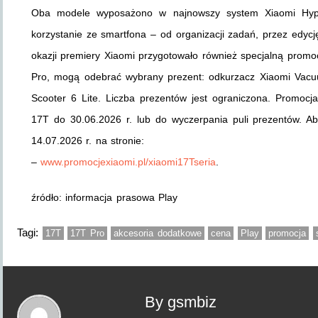
Oba modele wyposażono w najnowszy system Xiaomi Hyper
korzystanie ze smartfona – od organizacji zadań, przez edycj
okazji premiery Xiaomi przygotowało również specjalną promoc
Pro, mogą odebrać wybrany prezent: odkurzacz Xiaomi Vacu
Scooter 6 Lite. Liczba prezentów jest ograniczona. Promocj
17T do 30.06.2026 r. lub do wyczerpania puli prezentów. A
14.07.2026 r. na stronie:
–
www.promocjexiaomi.pl/xiaomi17Tseria
.
źródło: informacja prasowa Play
Tagi:
17T
17T Pro
akcesoria dodatkowe
cena
Play
promocja
By gsmbiz