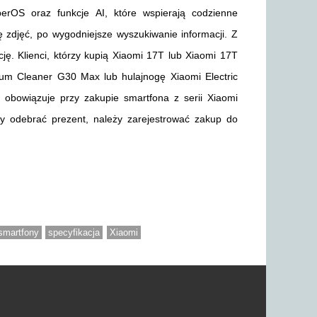
OS oraz funkcje AI, które wspierają codzienne
ę zdjęć, po wygodniejsze wyszukiwanie informacji. Z
ję. Klienci, którzy kupią Xiaomi 17T lub Xiaomi 17T
um Cleaner G30 Max lub hulajnogę Xiaomi Electric
a obowiązuje przy zakupie smartfona z serii Xiaomi
by odebrać prezent, należy zarejestrować zakup do
smartfony
specyfikacja
Xiaomi