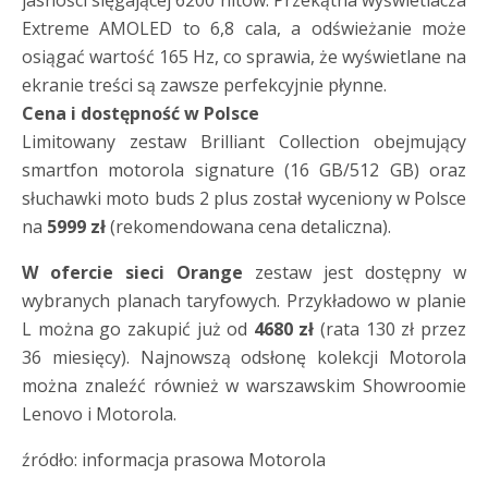
jasności sięgającej 6200 nitów. Przekątna wyświetlacza
Extreme AMOLED to 6,8 cala, a odświeżanie może
osiągać wartość 165 Hz, co sprawia, że wyświetlane na
ekranie treści są zawsze perfekcyjnie płynne.
Cena i dostępność w Polsce
Limitowany zestaw Brilliant Collection obejmujący
smartfon motorola signature (16 GB/512 GB) oraz
słuchawki moto buds 2 plus został wyceniony w Polsce
na
5999 zł
(rekomendowana cena detaliczna).
W ofercie sieci Orange
zestaw jest dostępny w
wybranych planach taryfowych. Przykładowo w planie
L można go zakupić już od
4680 zł
(rata 130 zł przez
36 miesięcy). Najnowszą odsłonę kolekcji Motorola
można znaleźć również w warszawskim Showroomie
Lenovo i Motorola.
źródło: informacja prasowa Motorola