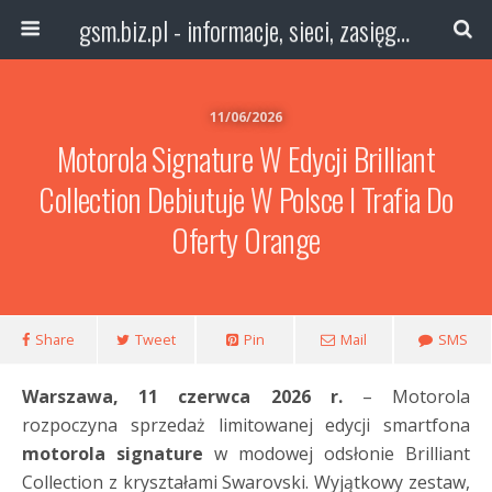
gsm.biz.pl - informacje, sieci, zasięg technologie
11/06/2026
Motorola Signature W Edycji Brilliant
Collection Debiutuje W Polsce I Trafia Do
Oferty Orange
Share
Tweet
Pin
Mail
SMS
Warszawa, 11 czerwca 2026 r.
– Motorola
rozpoczyna sprzedaż limitowanej edycji smartfona
motorola signature
w modowej odsłonie Brilliant
Collection z kryształami Swarovski. Wyjątkowy zestaw,