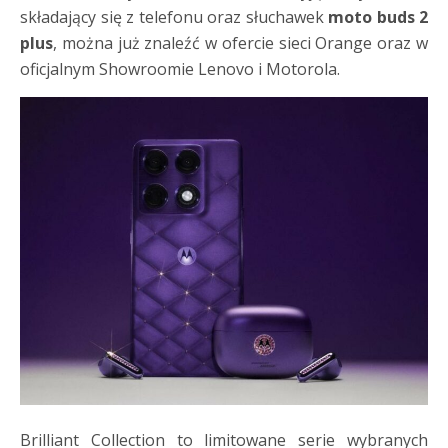
składający się z telefonu oraz słuchawek
moto buds 2
plus
, można już znaleźć w ofercie sieci Orange oraz w
oficjalnym Showroomie Lenovo i Motorola.
Brilliant Collection to limitowane serie wybranych