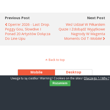
Previous Post
Next Post
Open'er 2026 - Last Drop.
Weź Udział W Piłkarskim
Peggy Gou, Slowdive I
Quizie I Zdobądź Wyjątkowe
Ponad 20 Artystów Dołącza
Nagrody W Magenta
Do Line-Upu
Moments Od T-Mobile!
Back to top
Mobile
Desktop
Uwaga tu są ciastka ! Warning ! Cookies on the sites !
Dlaczego ? / Why ?
Rozumiem