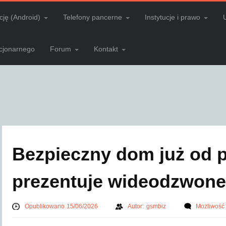
cję (Android)
Telefony pancerne
Instytucje i prawo
acjonarnego
Forum
Kontakt
Bezpieczny dom już od p
prezentuje wideodzwone
Opublikowano 15/06/2026
Autor:
gsmbiz
Możliwość