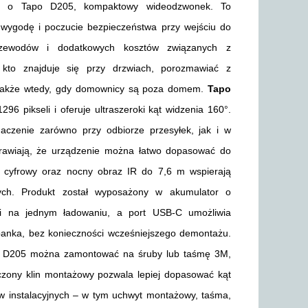
ome o Tapo D205, kompaktowy wideodzwonek. To
 wygodę i poczucie bezpieczeństwa przy wejściu do
rzewodów i dodatkowych kosztów związanych z
 kto znajduje się przy drzwiach, porozmawiać z
 także wtedy, gdy domownicy są poza domem.
Tapo
96 pikseli i oferuje ultraszeroki kąt widzenia 160°.
aczenie zarówno przy odbiorze przesyłek, jak i w
rawiają, że urządzenie można łatwo dopasować do
m cyfrowy oraz nocny obraz IR do 7,6 m wspierają
ych. Produkt został wyposażony w akumulator o
i na jednym ładowaniu, a port USB-C umożliwia
anka, bez konieczności wcześniejszego demontażu.
apo D205 można zamontować na śruby lub taśmę 3M,
łączony klin montażowy pozwala lepiej dopasować kąt
ów instalacyjnych – w tym uchwyt montażowy, taśma,