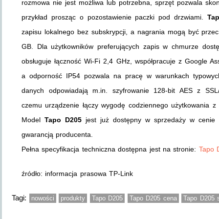
rozmowa nie jest możliwa lub potrzebna, sprzęt pozwala sko
przykład prosząc o pozostawienie paczki pod drzwiami.
Ta
zapisu lokalnego bez subskrypcji, a nagrania mogą być prz
GB. Dla użytkowników preferujących zapis w chmurze dost
obsługuje łączność Wi-Fi 2,4 GHz, współpracuje z Google A
a odporność IP54 pozwala na pracę w warunkach typowyc
danych odpowiadają m.in. szyfrowanie 128-bit AES z SSL
czemu urządzenie łączy wygodę codziennego użytkowania z 
Model
Tapo D205
jest już dostępny w sprzedaży w cenie o
gwarancją producenta.
Pełna specyfikacja techniczna dostępna jest na stronie:
Tapo 
źródło: informacja prasowa TP-Link
Tagi:
nowości
produkty
Tapo D205
Tapo D205 cena
Tapo D205 s