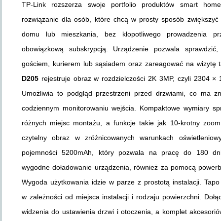
TP-Link rozszerza swoje portfolio produktów smart h
rozwiązanie dla osób, które chcą w prosty sposób zwiększyć
domu lub mieszkania, bez kłopotliwego prowadzenia p
obowiązkową subskrypcją. Urządzenie pozwala sprawdzić,
gościem, kurierem lub sąsiadem oraz zareagować na wizytę
D205
rejestruje obraz w rozdzielczości 2K 3MP, czyli 2304 × 12
Umożliwia to podgląd przestrzeni przed drzwiami, co ma zn
codziennym monitorowaniu wejścia. Kompaktowe wymiary sp
różnych miejsc montażu, a funkcje takie jak 10-krotny zoo
czytelny obraz w zróżnicowanych warunkach oświetleniow
pojemności 5200mAh, który pozwala na pracę do 180 dn
wygodne doładowanie urządzenia, również za pomocą powerb
Wygoda użytkowania idzie w parze z prostotą instalacji. T
w zależności od miejsca instalacji i rodzaju powierzchni. Do
widzenia do ustawienia drzwi i otoczenia, a komplet akcesori