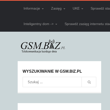
Informacje
Zasięg
UKE
Sprawdź sta
Inteligentny dom ->
Sprawdź zasięg internetu st
WYSZUKIWANIE W GSM.BIZ.PL