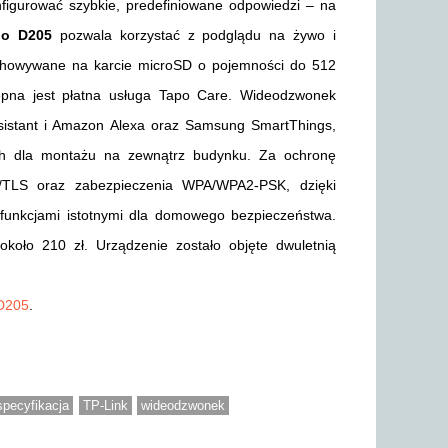
nfigurować szybkie, predefiniowane odpowiedzi – na
po D205
pozwala korzystać z podglądu na żywo i
echowywane na karcie microSD o pojemności do 512
ępna jest płatna usługa Tapo Care. Wideodzwonek
ssistant i Amazon Alexa oraz Samsung SmartThings,
h dla montażu na zewnątrz budynku. Za ochronę
/TLS oraz zabezpieczenia WPA/WPA2-PSK, dzięki
funkcjami istotnymi dla domowego bezpieczeństwa.
koło 210 zł. Urządzenie zostało objęte dwuletnią
D205
.
pecyfikacja
TP-Link
wideodzwonek