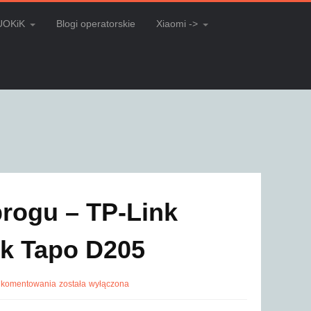
UOKiK
Blogi operatorskie
Xiaomi ->
rogu – TP-Link
k Tapo D205
 komentowania
została wyłączona