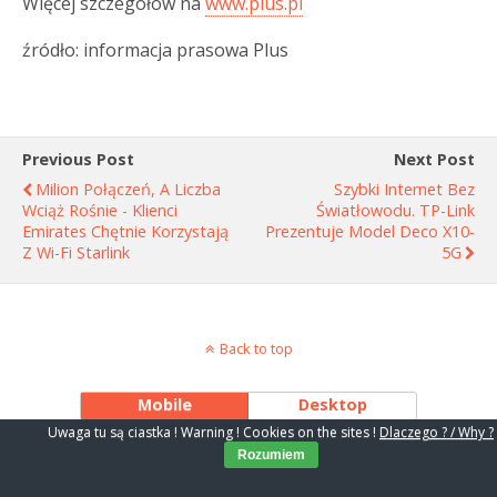
Więcej szczegółów na
www.plus.pl
źródło: informacja prasowa Plus
Previous Post
Next Post
Milion Połączeń, A Liczba
Szybki Internet Bez
Wciąż Rośnie - Klienci
Światłowodu. TP-Link
Emirates Chętnie Korzystają
Prezentuje Model Deco X10-
Z Wi-Fi Starlink
5G
Back to top
Mobile
Desktop
Uwaga tu są ciastka ! Warning ! Cookies on the sites !
Dlaczego ? / Why ?
Rozumiem