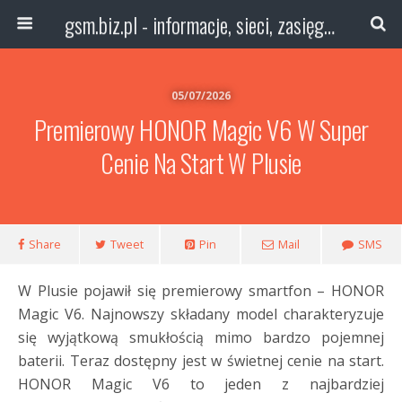
gsm.biz.pl - informacje, sieci, zasięg technologie
05/07/2026
Premierowy HONOR Magic V6 W Super
Cenie Na Start W Plusie
Share
Tweet
Pin
Mail
SMS
W Plusie pojawił się premierowy smartfon – HONOR
Magic V6. Najnowszy składany model charakteryzuje
się wyjątkową smukłością mimo bardzo pojemnej
baterii. Teraz dostępny jest w świetnej cenie na start.
HONOR Magic V6 to jeden z najbardziej