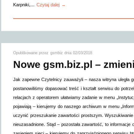
Karpniki,…
Czytaj dalej →
Opublikowane przez
gsmbiz
dnia
02/03/2018
Nowe gsm.biz.pl – zmieni
Jak zapewne Czytelnicy zauważyli – nasza witryna uległa gr
postanowiliśmy dopasować treść i kształt serwisu do potrz
relacjach z operatorem ułatwiamy zadanie w menu „Instytucj
pojawiają – kierujemy do naszego archiwum w menu „Infor
uczynić przeszukanie zawartości prostszym. Wyszukiwanie d
nieuzasadnione. Stąd – pozostała zawartość, to informacje 
zasięgiem sieci – kierujemy do zaprzyjaźnionego serwisu bts