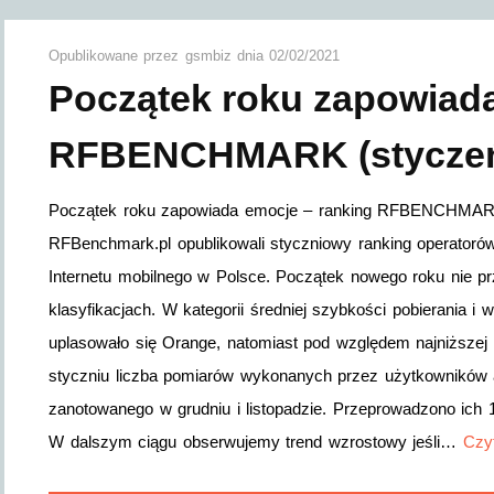
Opublikowane przez
gsmbiz
dnia
02/02/2021
Początek roku zapowiada
RFBENCHMARK (styczeń
Początek roku zapowiada emocje – ranking RFBENCHMARK (
RFBenchmark.pl opublikowali styczniowy ranking operatoró
Internetu mobilnego w Polsce. Początek nowego roku nie pr
klasyfikacjach. W kategorii średniej szybkości pobierania 
uplasowało się Orange, natomiast pod względem najniższej 
styczniu liczba pomiarów wykonanych przez użytkowników
zanotowanego w grudniu i listopadzie. Przeprowadzono ich 1
W dalszym ciągu obserwujemy trend wzrostowy jeśli…
Czyt