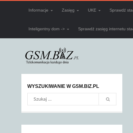
Informacje
Zasięg
UKE
Sprawdź sta
Inteligentny dom ->
Sprawdź zasięg internetu st
WYSZUKIWANIE W GSM.BIZ.PL