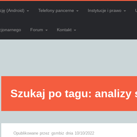
cję (Android)
Telefony pancerne
Instytucje i prawo
acjonarnego
Forum
Kontakt
Szukaj po tagu: analizy 
Opublikowane przez
gsmbiz
dnia
10/10/2022