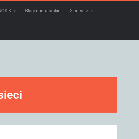
UOKiK
Blogi operatorskie
Xiaomi ->
sieci