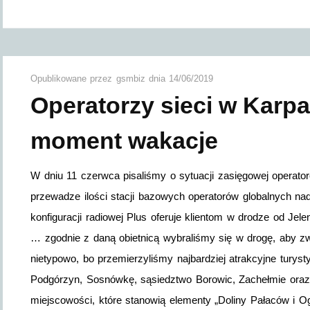
Opublikowane przez
gsmbiz
dnia
14/06/2019
Operatorzy sieci w Karpa
moment wakacje
W dniu 11 czerwca pisaliśmy o sytuacji zasięgowej operat
przewadze ilości stacji bazowych operatorów globalnych na
konfiguracji radiowej Plus oferuje klientom w drodze od Jel
… zgodnie z daną obietnicą wybraliśmy się w drogę, aby z
nietypowo, bo przemierzyliśmy najbardziej atrakcyjne turyst
Podgórzyn, Sosnówkę, sąsiedztwo Borowic, Zachełmie oraz 
miejscowości, które stanowią elementy „Doliny Pałaców i O