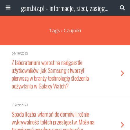
gsm.biz.pl - informacje, sieci, zasięg technologie
Tags › Czujniki
24/10/2025
Z laboratorium wprost na nadgarstki
użytkowników: jak Samsung stworzył
pierwszą w branży technologię śledzenia
odżywiania w Galaxy Watch?
05/09/2023
Spada liczba włamań do domów i rośnie
wykrywalność takich przestępstw. Może na
to wpływać popularyzacja systemów