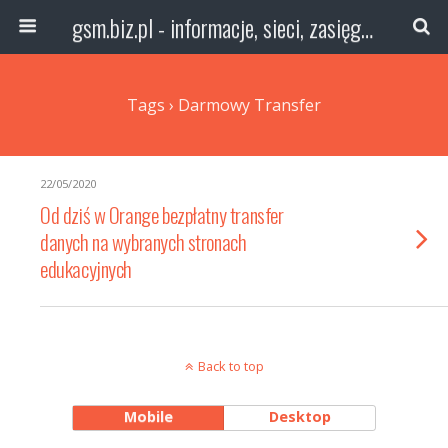
gsm.biz.pl - informacje, sieci, zasięg technologie
Tags › Darmowy Transfer
22/05/2020
Od dziś w Orange bezpłatny transfer
danych na wybranych stronach
edukacyjnych
Back to top
Mobile
Desktop