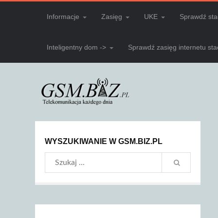
Informacje
Zasięg
UKE
Sprawdź sta
Inteligentny dom ->
Sprawdź zasięg internetu st
WYSZUKIWANIE W GSM.BIZ.PL