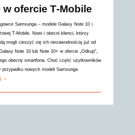
w ofercie T‑Mobile
lagowce Samsunga – modele Galaxy Note 10 i
wej T‑Mobile. Nowi i obecni klienci, którzy
ą mogli cieszyć się ich niezawodnością już od
alaxy Note 10 lub Note 10+ w ofercie „Odkup”,
jego obecny smartfona. Choć część użytkowników
o w przypadku nowych modeli Samsunga
ej →