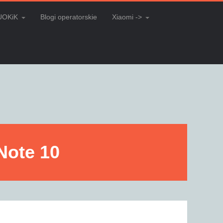
UOKiK
Blogi operatorskie
Xiaomi ->
Note 10