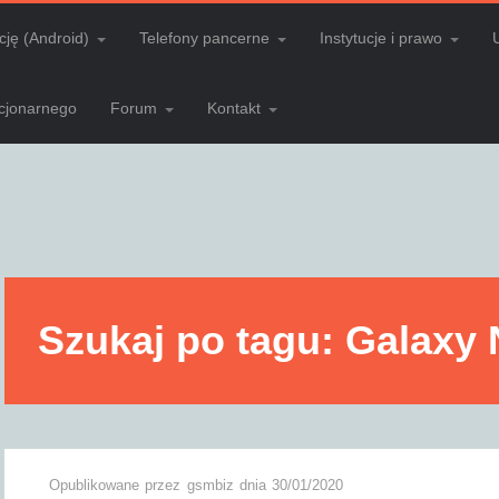
cję (Android)
Telefony pancerne
Instytucje i prawo
acjonarnego
Forum
Kontakt
Szukaj po tagu: Galaxy 
Opublikowane przez
gsmbiz
dnia
30/01/2020