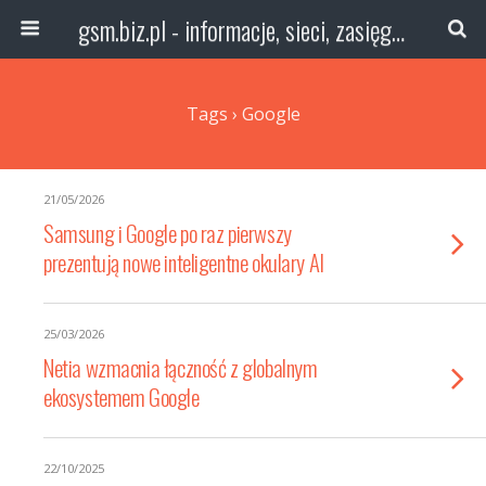
gsm.biz.pl - informacje, sieci, zasięg technologie
Tags › Google
21/05/2026
Samsung i Google po raz pierwszy
prezentują nowe inteligentne okulary AI
25/03/2026
Netia wzmacnia łączność z globalnym
ekosystemem Google
22/10/2025