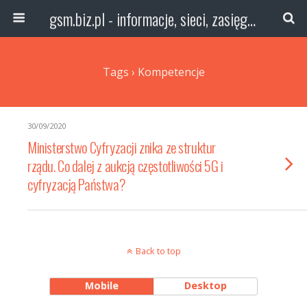
gsm.biz.pl - informacje, sieci, zasięg technologie
Tags › Kompetencje
30/09/2020
Ministerstwo Cyfryzacji znika ze struktur
rządu. Co dalej z aukcją częstotliwości 5G i
cyfryzacją Państwa?
Back to top
Mobile
Desktop