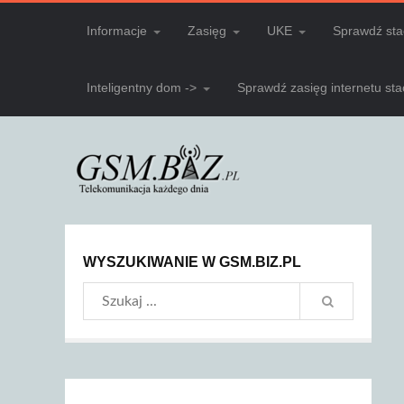
Informacje
Zasięg
UKE
Sprawdź sta
Inteligentny dom ->
Sprawdź zasięg internetu st
WYSZUKIWANIE W GSM.BIZ.PL