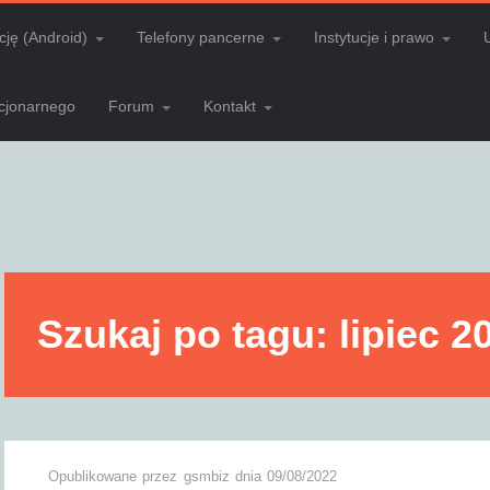
cję (Android)
Telefony pancerne
Instytucje i prawo
acjonarnego
Forum
Kontakt
Szukaj po tagu: lipiec 2
Opublikowane przez
gsmbiz
dnia
09/08/2022