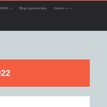
UOKiK
Blogi operatorskie
Xiaomi ->
022