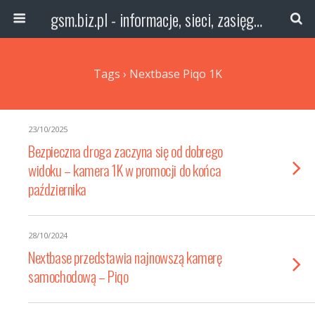
gsm.biz.pl - informacje, sieci, zasięg technologie
Tags › Nextbase Piqo 1K
23/10/2025
Bezpieczna droga zaczyna się od dobrego
widoku – kamera 1K w promocji do końca
października
28/10/2024
Nextbase przedstawia najnowszą kamerę
samochodową – Piqo