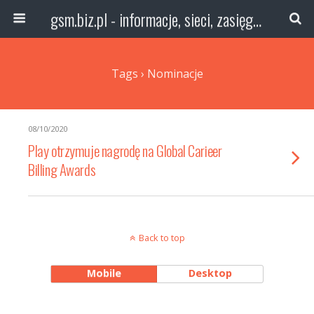
gsm.biz.pl - informacje, sieci, zasięg technologie
Tags › Nominacje
08/10/2020
Play otrzymuje nagrodę na Global Carieer
Billing Awards
Back to top
Mobile
Desktop