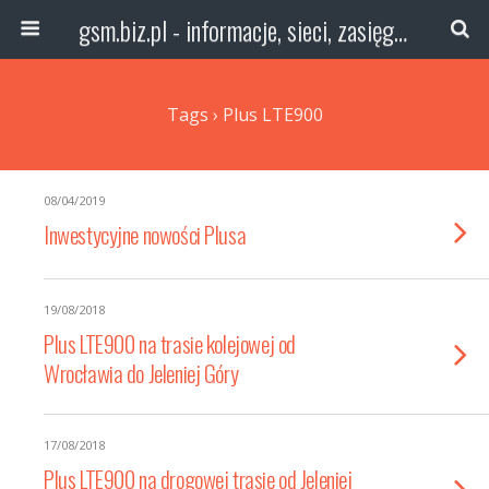
gsm.biz.pl - informacje, sieci, zasięg technologie
Tags › Plus LTE900
08/04/2019
Inwestycyjne nowości Plusa
19/08/2018
Plus LTE900 na trasie kolejowej od
Wrocławia do Jeleniej Góry
17/08/2018
Plus LTE900 na drogowej trasie od Jeleniej