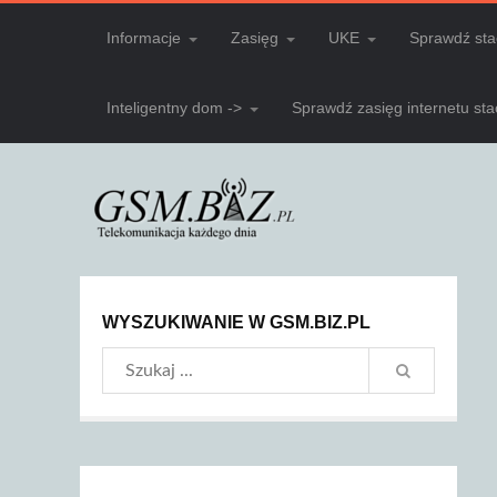
Informacje
Zasięg
UKE
Sprawdź sta
Inteligentny dom ->
Sprawdź zasięg internetu st
WYSZUKIWANIE W GSM.BIZ.PL