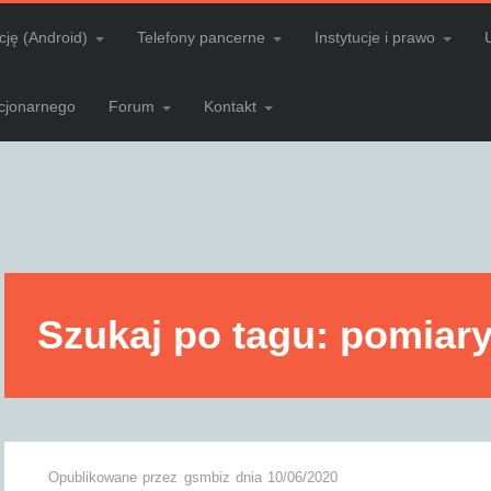
cję (Android)
Telefony pancerne
Instytucje i prawo
acjonarnego
Forum
Kontakt
Szukaj po tagu: pomiar
Opublikowane przez
gsmbiz
dnia
10/06/2020