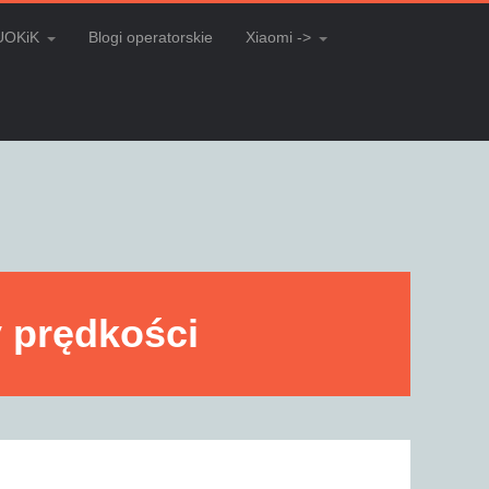
UOKiK
Blogi operatorskie
Xiaomi ->
y prędkości