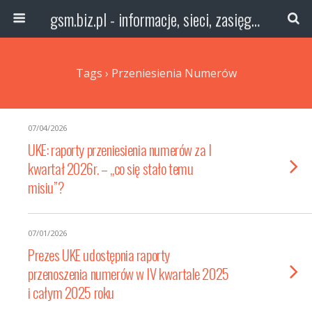
gsm.biz.pl - informacje, sieci, zasięg technologie
Tags › Przeniesienia Numerów
07/04/2026
UKE: raporty przeniesienia numerów za I
kwartał 2026r. – „co się stało temu
misiu”?
07/01/2026
Prezes UKE udostępnia raporty
przenoszenia numerów w IV kwartale 2025
i całym 2025 roku