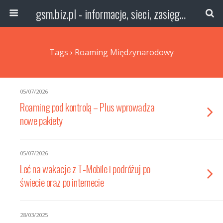
gsm.biz.pl - informacje, sieci, zasięg technologie
Tags › Roaming Międzynarodowy
05/07/2026
Roaming pod kontrolą – Plus wprowadza
nowe pakiety
05/07/2026
Leć na wakacje z T‑Mobile i podróżuj po
świecie oraz po internecie
28/03/2025