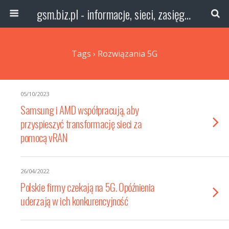
gsm.biz.pl - informacje, sieci, zasięg technologie
Tags › Rozwiązania 5G
05/10/2023
Samsung i AMD współpracują, aby
przyspieszyć transformację sieci za
pomocą vRAN
26/04/2022
Polskie firmy czekają na 5G. Opóźnienia
uderzają w ich konkurencyjność