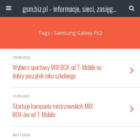
gsm.biz.pl - informacje, sieci, zasięg technologie
Tags › Samsung Galaxy Fit2
19/08/2022
Wybierz sportowy MIX BOX od T-Mobile na
dobry początek roku szkolnego
17/05/2021
Startuje kampania mistrzowskich MIX
BOX-ów od T-Mobile
06/11/2020