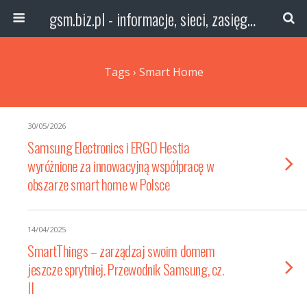
gsm.biz.pl - informacje, sieci, zasięg technologie
Tags › Smart Home
30/05/2026
Samsung Electronics i ERGO Hestia
wyróżnione za innowacyjną współpracę w
obszarze smart home w Polsce
14/04/2025
SmartThings – zarządzaj swoim domem
jeszcze sprytniej. Przewodnik Samsung, cz.
II