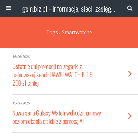
gsm.biz.pl - informacje, sieci, zasięg technologie
Tags › Smartwatche
16/06/2026
Ostatnie dni promocji na zegarki z
najnowszej serii HUAWEI WATCH FIT 5!
200 zł taniej
15/06/2026
Nowa seria Galaxy Watch wchodzi na nowy
poziom dbania o siebie z pomocą AI