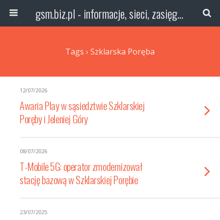
gsm.biz.pl - informacje, sieci, zasięg technologie
Tags › Szklarska Poręba
12/07/2026
Awaria Play w sąsiedztwie Szklarskiej
Poręby i Jeleniej Góry
08/07/2026
T-Mobile 5G: operator zmodernizował
stację bazową w Szklarskiej Porębie
23/07/2025