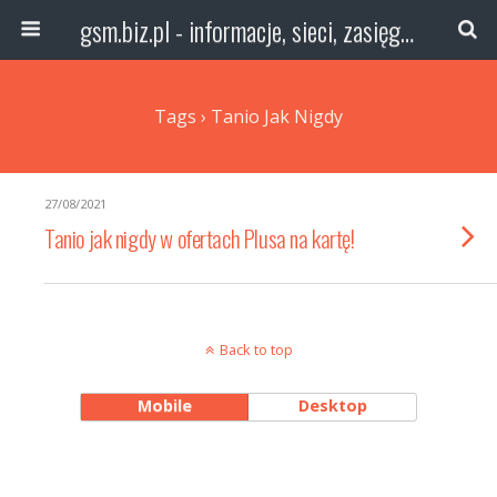
gsm.biz.pl - informacje, sieci, zasięg technologie
Tags › Tanio Jak Nigdy
27/08/2021
Tanio jak nigdy w ofertach Plusa na kartę!
Back to top
Mobile
Desktop