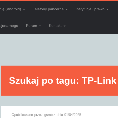
cję (Android)
Telefony pancerne
Instytucje i prawo
acjonarnego
Forum
Kontakt
Szukaj po tagu: TP-Link
Opublikowane przez
gsmbiz
dnia
01/04/2025