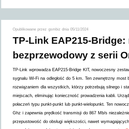
Opublikowane przez
gsmbiz
dnia
05/11/2024
TP-Link EAP215-Bridge:
bezprzewodowy z serii 
TP-Link wprowadza EAP215-Bridge KIT, nowoczesny zestaw 
sygnału Wi-Fi na odległość do 5 km. Ten zewnętrzny most
rozwiązaniem dla wszystkich, którzy potrzebują silnego i st
miejscach, eliminując konieczność prowadzenia kabli. Urzą
połaczeń typu punkt-punkt lub punkt-wielopunkt. Ten now
Ghz i zapewnia prędkość transmisji do 867 Mb/s niezależnie
przepustowość do obsługi większości, nawet wymagającyc