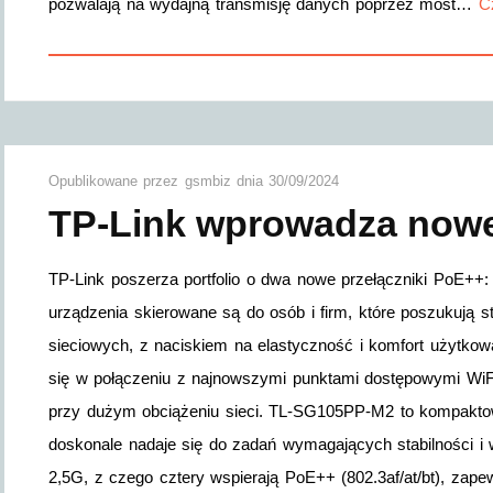
pozwalają na wydajną transmisję danych poprzez most…
C
Opublikowane przez
gsmbiz
dnia
30/09/2024
TP-Link wprowadza nowe
TP-Link poszerza portfolio o dwa nowe przełączniki PoE
urządzenia skierowane są do osób i firm, które poszukują s
sieciowych, z naciskiem na elastyczność i komfort użytkowa
się w połączeniu z najnowszymi punktami dostępowymi WiFi 
przy dużym obciążeniu sieci. TL-SG105PP-M2 to kompaktowy,
doskonale nadaje się do zadań wymagających stabilności i 
2,5G, z czego cztery wspierają PoE++ (802.3af/at/bt), zap