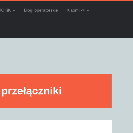
UOKiK
Blogi operatorskie
Xiaomi ->
 przełączniki