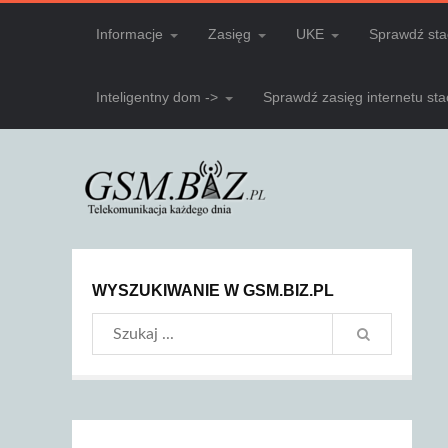
Informacje
Zasięg
UKE
Sprawdź sta
Inteligentny dom ->
Sprawdź zasięg internetu st
WYSZUKIWANIE W GSM.BIZ.PL