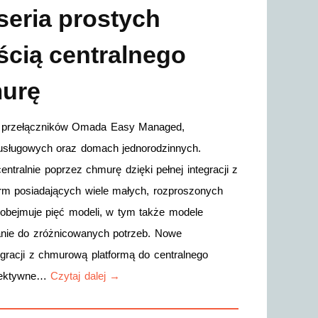
eria prostych
ścią centralnego
murę
ch przełączników Omada Easy Managed,
usługowych oraz domach jednorodzinnych.
ntralnie poprzez chmurę dzięki pełnej integracji z
irm posiadających wiele małych, rozproszonych
bejmuje pięć modeli, w tym także modele
anie do zróżnicowanych potrzeb. Nowe
egracji z chmurową platformą do centralnego
efektywne…
Czytaj dalej →