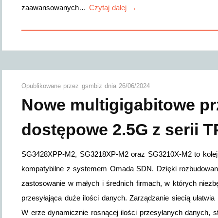
zaawansowanych…
Czytaj dalej →
Opublikowane przez
gsmbiz
dnia
26/06/2024
Nowe multigigabitowe pr
dostępowe 2.5G z serii 
SG3428XPP-M2, SG3218XP-M2 oraz SG3210X-M2 to kolejne 
kompatybilne z systemem Omada SDN. Dzięki rozbudowany
zastosowanie w małych i średnich firmach, w których niezbę
przesyłająca duże ilości danych. Zarządzanie siecią ułatw
W erze dynamicznie rosnącej ilości przesyłanych danych, st